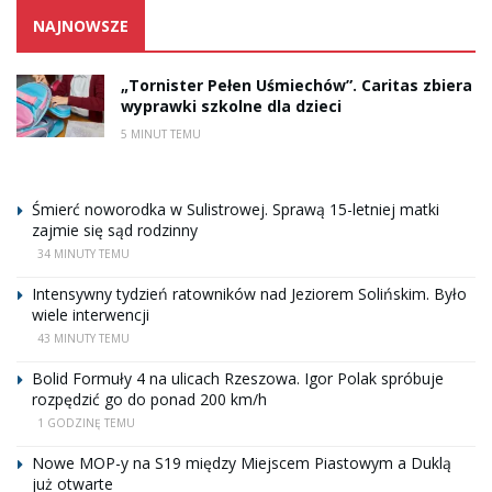
NAJNOWSZE
„Tornister Pełen Uśmiechów”. Caritas zbiera
wyprawki szkolne dla dzieci
5 MINUT TEMU
Śmierć noworodka w Sulistrowej. Sprawą 15-letniej matki
zajmie się sąd rodzinny
34 MINUTY TEMU
Intensywny tydzień ratowników nad Jeziorem Solińskim. Było
wiele interwencji
43 MINUTY TEMU
Bolid Formuły 4 na ulicach Rzeszowa. Igor Polak spróbuje
rozpędzić go do ponad 200 km/h
1 GODZINĘ TEMU
Nowe MOP-y na S19 między Miejscem Piastowym a Duklą
już otwarte