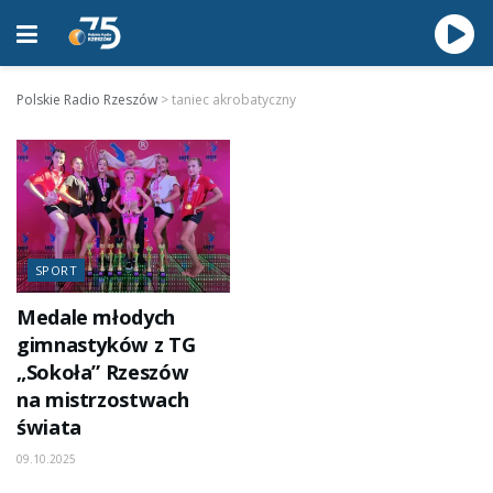
Polskie Radio Rzeszów
>
taniec akrobatyczny
SPORT
Medale młodych
gimnastyków z TG
„Sokoła” Rzeszów
na mistrzostwach
świata
09.10.2025