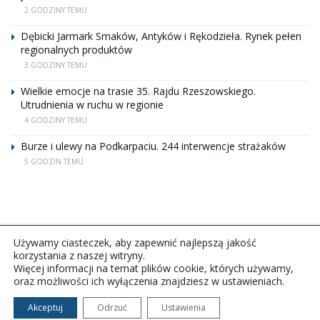
2 GODZINY TEMU
Dębicki Jarmark Smaków, Antyków i Rękodzieła. Rynek pełen
regionalnych produktów
3 GODZINY TEMU
Wielkie emocje na trasie 35. Rajdu Rzeszowskiego.
Utrudnienia w ruchu w regionie
4 GODZINY TEMU
Burze i ulewy na Podkarpaciu. 244 interwencje strażaków
5 GODZIN TEMU
Używamy ciasteczek, aby zapewnić najlepszą jakość
korzystania z naszej witryny.
Więcej informacji na temat plików cookie, których używamy,
oraz możliwości ich wyłączenia znajdziesz w ustawieniach.
Copyright © 2026Polskie Radio Rzeszów S.A. w likwidacj.
Wszelkie prawa zastrzeżone.
Akceptuj
Odrzuć
Ustawienia