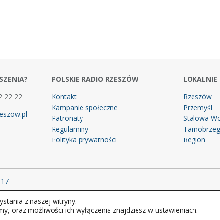
SZENIA?
POLSKIE RADIO RZESZÓW
LOKALNIE
2 22 22
Kontakt
Rzeszów
Kampanie społeczne
Przemyśl
eszow.pl
Patronaty
Stalowa Wo
Regulaminy
Tarnobrze
Polityka prywatności
Region
m17
stania z naszej witryny.
 prawa zastrzeżone.
my, oraz możliwości ich wyłączenia znajdziesz w ustawieniach.