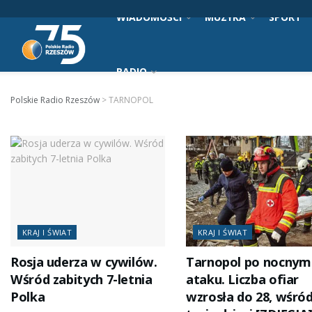
WIADOMOŚCI
MUZYKA
SPORT
RADIO
Polskie Radio Rzeszów
>
TARNOPOL
KRAJ I ŚWIAT
KRAJ I ŚWIAT
Rosja uderza w cywilów.
Tarnopol po nocnym
Wśród zabitych 7-letnia
ataku. Liczba ofiar
Polka
wzrosła do 28, wśród