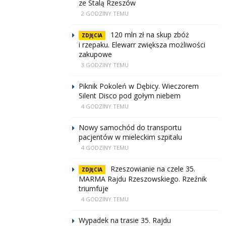
ze Stalą Rzeszów
2 GODZINY TEMU
120 mln zł na skup zbóż
ZDJĘCIA
i rzepaku. Elewarr zwiększa możliwości
zakupowe
3 GODZINY TEMU
Piknik Pokoleń w Dębicy. Wieczorem
Silent Disco pod gołym niebem
4 GODZINY TEMU
Nowy samochód do transportu
pacjentów w mieleckim szpitalu
4 GODZINY TEMU
Rzeszowianie na czele 35.
ZDJĘCIA
MARMA Rajdu Rzeszowskiego. Rzeźnik
triumfuje
4 GODZINY TEMU
Wypadek na trasie 35. Rajdu