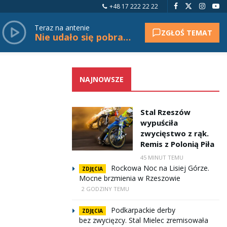
+48 17 222 22 22
Teraz na antenie
ZGŁOŚ TEMAT
Nie udało się pobrać tytułu.
NAJNOWSZE
Stal Rzeszów
wypuściła
zwycięstwo z rąk.
Remis z Polonią Piła
45 MINUT TEMU
Rockowa Noc na Lisiej Górze.
ZDJĘCIA
Mocne brzmienia w Rzeszowie
2 GODZINY TEMU
Podkarpackie derby
ZDJĘCIA
bez zwycięzcy. Stal Mielec zremisowała