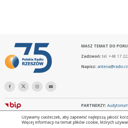
MASZ TEMAT DO PORU
Zadzwoń:
tel. +48 17 22
Napisz:
antena@radio.rz
PARTNERZY:
Audytoriu
Używamy ciasteczek, aby zapewnić najlepszą jakość korzy
Copyright © 2026Polskie Radio Rzeszów S.A. w likwidacj. Wszelkie
Więcej informacji na temat plików cookie, których używa