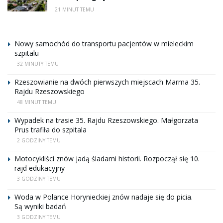
21 MINUT TEMU
Nowy samochód do transportu pacjentów w mieleckim
szpitalu
32 MINUTY TEMU
Rzeszowianie na dwóch pierwszych miejscach Marma 35.
Rajdu Rzeszowskiego
48 MINUT TEMU
Wypadek na trasie 35. Rajdu Rzeszowskiego. Małgorzata
Prus trafiła do szpitala
2 GODZINY TEMU
Motocykliści znów jadą śladami historii. Rozpoczął się 10.
rajd edukacyjny
3 GODZINY TEMU
Woda w Polance Horynieckiej znów nadaje się do picia.
Są wyniki badań
3 GODZINY TEMU