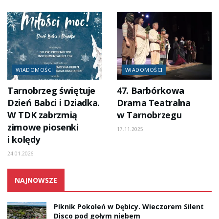
WIADOMOŚCI
WIADOMOŚCI
Tarnobrzeg świętuje
47. Barbórkowa
Dzień Babci i Dziadka.
Drama Teatralna
W TDK zabrzmią
w Tarnobrzegu
zimowe piosenki
17.11.2025
i kolędy
24.01.2026
NAJNOWSZE
Piknik Pokoleń w Dębicy. Wieczorem Silent
Disco pod gołym niebem