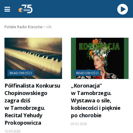
Polskie Radio Rzeszów
>
tdk
WIADOMOŚCI
WIADOMOŚCI
Półfinalista Konkursu
„Koronacja”
Chopinowskiego
w Tarnobrzegu.
zagra dziś
Wystawa o sile,
w Tarnobrzegu.
kobiecości i pięknie
Recital Yehudy
po chorobie
Prokopowicza
05.02.2026
15.04.2026