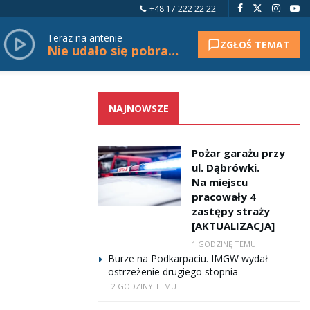
+48 17 222 22 22
Teraz na antenie
ZGŁOŚ TEMAT
Nie udało się pobrać tytułu.
NAJNOWSZE
Pożar garażu przy
ul. Dąbrówki.
Na miejscu
pracowały 4
zastępy straży
[AKTUALIZACJA]
1 GODZINĘ TEMU
Burze na Podkarpaciu. IMGW wydał
ostrzeżenie drugiego stopnia
2 GODZINY TEMU