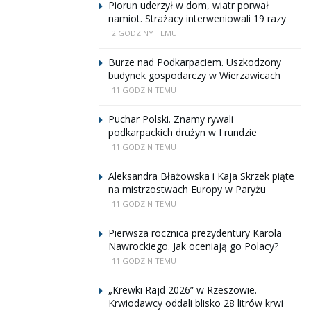
Piorun uderzył w dom, wiatr porwał
namiot. Strażacy interweniowali 19 razy
2 GODZINY TEMU
Burze nad Podkarpaciem. Uszkodzony
budynek gospodarczy w Wierzawicach
11 GODZIN TEMU
Puchar Polski. Znamy rywali
podkarpackich drużyn w I rundzie
11 GODZIN TEMU
Aleksandra Błażowska i Kaja Skrzek piąte
na mistrzostwach Europy w Paryżu
11 GODZIN TEMU
Pierwsza rocznica prezydentury Karola
Nawrockiego. Jak oceniają go Polacy?
11 GODZIN TEMU
„Krewki Rajd 2026” w Rzeszowie.
Krwiodawcy oddali blisko 28 litrów krwi