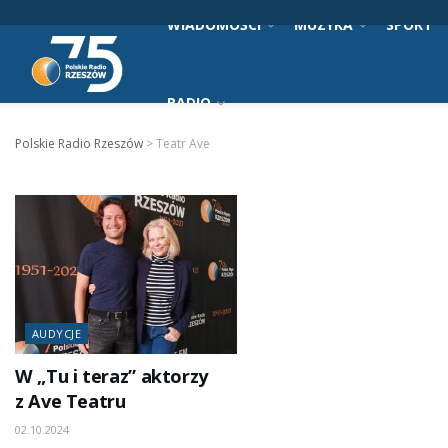
WIADOMOŚCI
MUZYKA
SPORT
RADIO
Polskie Radio Rzeszów
>
Teatr Ave
AUDYCJE
W „Tu i teraz” aktorzy
z Ave Teatru
02.10.2024