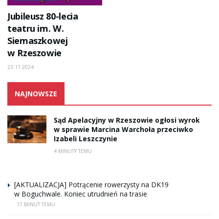
Jubileusz 80-lecia
teatru im. W.
Siemaszkowej
w Rzeszowie
23.11.2024
NAJNOWSZE
Sąd Apelacyjny w Rzeszowie ogłosi wyrok
w sprawie Marcina Warchoła przeciwko
Izabeli Leszczynie
4 MINUTY TEMU
[AKTUALIZACJA] Potrącenie rowerzysty na DK19
w Boguchwale. Koniec utrudnień na trasie
17 MINUT TEMU