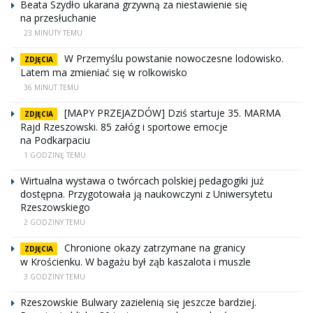
Beata Szydło ukarana grzywną za niestawienie się
na przesłuchanie
23 MINUTY TEMU
W Przemyślu powstanie nowoczesne lodowisko.
ZDJĘCIA
Latem ma zmieniać się w rolkowisko
36 MINUT TEMU
[MAPY PRZEJAZDÓW] Dziś startuje 35. MARMA
ZDJĘCIA
Rajd Rzeszowski. 85 załóg i sportowe emocje
na Podkarpaciu
1 GODZINĘ TEMU
Wirtualna wystawa o twórcach polskiej pedagogiki już
dostępna. Przygotowała ją naukowczyni z Uniwersytetu
Rzeszowskiego
2 GODZINY TEMU
Chronione okazy zatrzymane na granicy
ZDJĘCIA
w Krościenku. W bagażu był ząb kaszalota i muszle
3 GODZINY TEMU
Rzeszowskie Bulwary zazielenią się jeszcze bardziej.