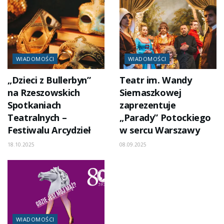
WIADOMOŚCI
WIADOMOŚCI
„Dzieci z Bullerbyn”
Teatr im. Wandy
na Rzeszowskich
Siemaszkowej
Spotkaniach
zaprezentuje
Teatralnych –
„Parady” Potockiego
Festiwalu Arcydzieł
w sercu Warszawy
18.10.2025
08.09.2025
WIADOMOŚCI