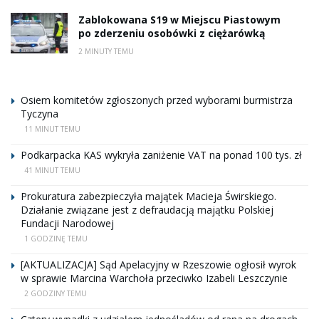
Zablokowana S19 w Miejscu Piastowym
po zderzeniu osobówki z ciężarówką
2 MINUTY TEMU
Osiem komitetów zgłoszonych przed wyborami burmistrza
Tyczyna
11 MINUT TEMU
Podkarpacka KAS wykryła zaniżenie VAT na ponad 100 tys. zł
41 MINUT TEMU
Prokuratura zabezpieczyła majątek Macieja Świrskiego.
Działanie związane jest z defraudacją majątku Polskiej
Fundacji Narodowej
1 GODZINĘ TEMU
[AKTUALIZACJA] Sąd Apelacyjny w Rzeszowie ogłosił wyrok
w sprawie Marcina Warchoła przeciwko Izabeli Leszczynie
2 GODZINY TEMU