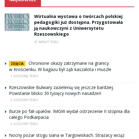
Wirtualna wystawa o twórcach polskiej
pedagogiki już dostępna. Przygotowała
ją naukowczyni z Uniwersytetu
Rzeszowskiego
47 MINUT TEMU
Chronione okazy zatrzymane na granicy
ZDJĘCIA
w Krościenku. W bagażu był ząb kaszalota i muszle
1 GODZINĘ TEMU
Rzeszowskie Bulwary zazielenią się jeszcze bardziej.
Powstanie blisko 30 tysięcy nowych nasadzeń
2 GODZINY TEMU
Burze po fali upałów. IMGW wydał ostrzeżenie II stopnia dla
całego Podkarpacia
2 GODZINY TEMU
Nocny pożar stogu siana w Targowiskach. Strażacy wciąż