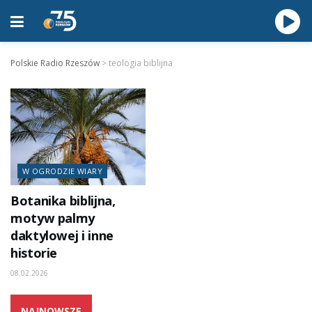
Polskie Radio Rzeszów
>
teologia biblijna
W OGRODZIE WIARY
Botanika biblijna,
motyw palmy
daktylowej i inne
historie
08.02.2026
NAJNOWSZE