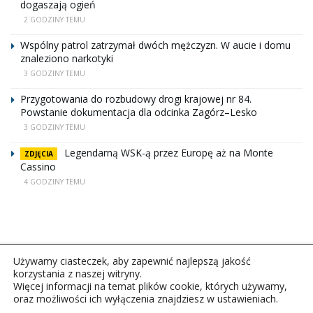
dogaszają ogień
2 GODZINY TEMU
Wspólny patrol zatrzymał dwóch mężczyzn. W aucie i domu
znaleziono narkotyki
3 GODZINY TEMU
Przygotowania do rozbudowy drogi krajowej nr 84.
Powstanie dokumentacja dla odcinka Zagórz–Lesko
3 GODZINY TEMU
Legendarną WSK-ą przez Europę aż na Monte
ZDJĘCIA
Cassino
4 GODZINY TEMU
Używamy ciasteczek, aby zapewnić najlepszą jakość
korzystania z naszej witryny.
Więcej informacji na temat plików cookie, których używamy,
oraz możliwości ich wyłączenia znajdziesz w ustawieniach.
Copyright © 2026Polskie Radio Rzeszów S.A. w likwidacj.