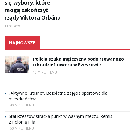
się wybory, które
mogą zakończyć
rządy Viktora Orbána
11.04.2026
NAJNOWSZE
Policja szuka mężczyzny podejrzewanego
o kradzież roweru w Rzeszowie
13 MINUT TEMU
„Aktywne Krosno”. Bezpłatne zajęcia sportowe dla
mieszkańców
40 MINUT TEMU
Stal Rzeszów straciła punkt w ważnym meczu. Remis
z Polonią Piła
50 MINUT TEMU