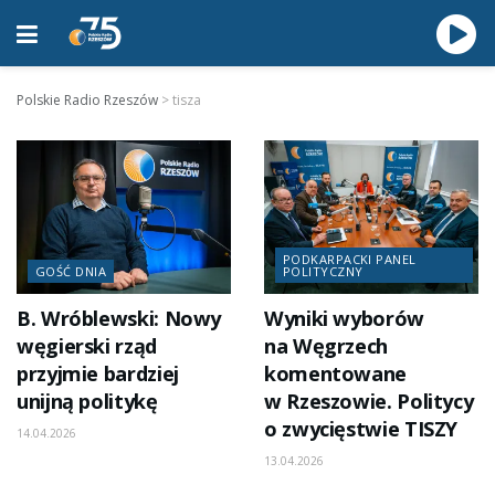
Polskie Radio Rzeszów
>
tisza
PODKARPACKI PANEL
GOŚĆ DNIA
POLITYCZNY
B. Wróblewski: Nowy
Wyniki wyborów
węgierski rząd
na Węgrzech
przyjmie bardziej
komentowane
unijną politykę
w Rzeszowie. Politycy
o zwycięstwie TISZY
14.04.2026
13.04.2026