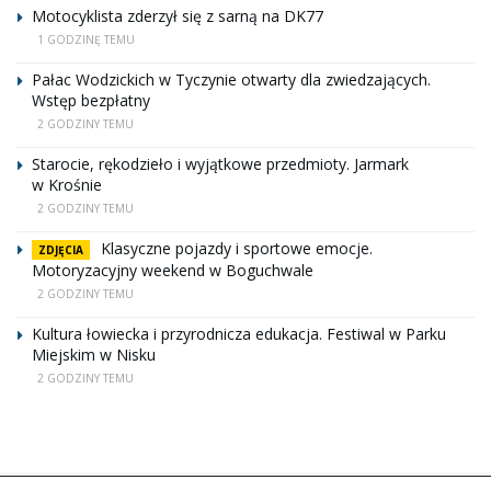
Motocyklista zderzył się z sarną na DK77
1 GODZINĘ TEMU
Pałac Wodzickich w Tyczynie otwarty dla zwiedzających.
Wstęp bezpłatny
2 GODZINY TEMU
Starocie, rękodzieło i wyjątkowe przedmioty. Jarmark
w Krośnie
2 GODZINY TEMU
Klasyczne pojazdy i sportowe emocje.
ZDJĘCIA
Motoryzacyjny weekend w Boguchwale
2 GODZINY TEMU
Kultura łowiecka i przyrodnicza edukacja. Festiwal w Parku
Miejskim w Nisku
2 GODZINY TEMU