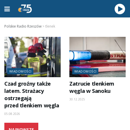
Polskie Radio Rzeszów
>
tlenek
WIADOMOŚCI
WIADOMOŚCI
Czad groźny także
Zatrucie tlenkiem
latem. Strażacy
węgla w Sanoku
ostrzegają
30.12.2025
przed tlenkiem węgla
05.08.2026
NAJNOWSZE