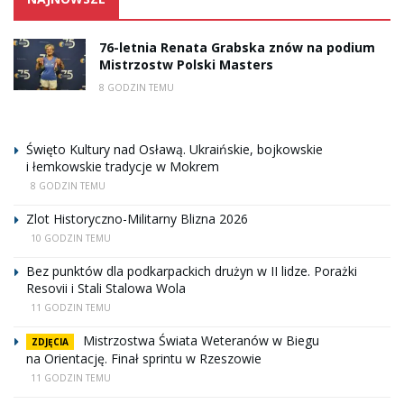
76-letnia Renata Grabska znów na podium
Mistrzostw Polski Masters
8 GODZIN TEMU
Święto Kultury nad Osławą. Ukraińskie, bojkowskie
i łemkowskie tradycje w Mokrem
8 GODZIN TEMU
Zlot Historyczno-Militarny Blizna 2026
10 GODZIN TEMU
Bez punktów dla podkarpackich drużyn w II lidze. Porażki
Resovii i Stali Stalowa Wola
11 GODZIN TEMU
Mistrzostwa Świata Weteranów w Biegu
ZDJĘCIA
na Orientację. Finał sprintu w Rzeszowie
11 GODZIN TEMU