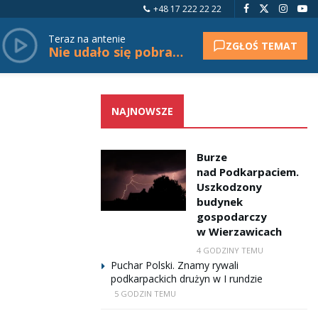
+48 17 222 22 22
Teraz na antenie
ZGŁOŚ TEMAT
Nie udało się pobrać tytułu.
NAJNOWSZE
Burze
nad Podkarpaciem.
Uszkodzony
budynek
gospodarczy
w Wierzawicach
4 GODZINY TEMU
Puchar Polski. Znamy rywali
podkarpackich drużyn w I rundzie
5 GODZIN TEMU