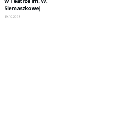
w Teatrze im. W.
Siemaszkowej
19.10.2025