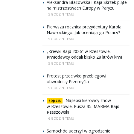
Aleksandra Błażowska i Kaja Skrzek piąte
na mistrzostwach Europy w Paryżu
5 GODZIN TEMU
Pierwsza rocznica prezydentury Karola
Nawrockiego. Jak oceniają go Polacy?
5 GODZIN TEMU
„Krewki Rajd 2026” w Rzeszowie.
Krwiodawcy oddali blisko 28 litrów krwi
5 GODZIN TEMU
Protest przeciwko przebiegowi
obwodnicy Przemyśla
5 GODZIN TEMU
Najlepsi kierowcy znów
ZDJĘCIA
w Rzeszowie. Rusza 35. MARMA Rajd
Rzeszowski
6 GODZIN TEMU
Samochód uderzył w ogrodzenie