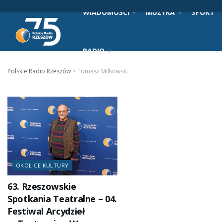
WIADOMOŚCI
MUZYKA
SPORT
RADIO
Polskie Radio Rzeszów
>
Tomasz Milkowski
OKOLICE KULTURY
63. Rzeszowskie
Spotkania Teatralne – 04.
Festiwal Arcydzieł