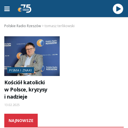
Polskie Radio Rzeszów
>
tomasz terlikowski
PISMA I ZNAKI
Kościół katolicki
w Polsce, kryzysy
i nadzieje
13.02.2025
NAJNOWSZE