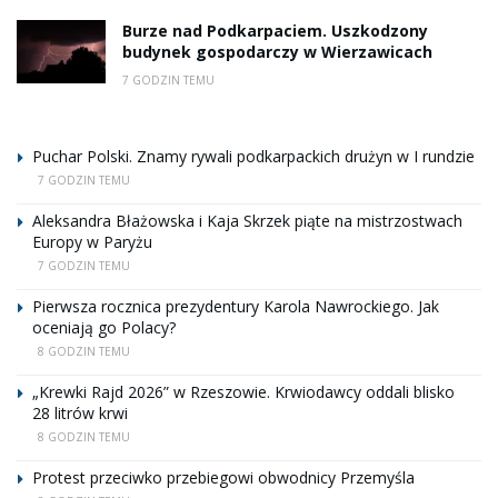
Burze nad Podkarpaciem. Uszkodzony
budynek gospodarczy w Wierzawicach
7 GODZIN TEMU
Puchar Polski. Znamy rywali podkarpackich drużyn w I rundzie
7 GODZIN TEMU
Aleksandra Błażowska i Kaja Skrzek piąte na mistrzostwach
Europy w Paryżu
7 GODZIN TEMU
Pierwsza rocznica prezydentury Karola Nawrockiego. Jak
oceniają go Polacy?
8 GODZIN TEMU
„Krewki Rajd 2026” w Rzeszowie. Krwiodawcy oddali blisko
28 litrów krwi
8 GODZIN TEMU
Protest przeciwko przebiegowi obwodnicy Przemyśla