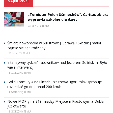
NAJNOWSZE
„Tornister Pełen Uśmiechów”. Caritas zbiera
wyprawki szkolne dla dzieci
23 MINUTY TEMU
Śmierć noworodka w Sulistrowej. Sprawą 15-letniej matki
zajmie się sąd rodzinny
52 MINUTY TEMU
Intensywny tydzień ratowników nad Jeziorem Solińskim. Było
wiele interwencji
1 GODZINĘ TEMU
Bolid Formuły 4 na ulicach Rzeszowa. Igor Polak spróbuje
rozpędzić go do ponad 200 km/h
1 GODZINĘ TEMU
Nowe MOP-y na S19 między Miejscem Piastowym a Duklą
już otwarte
2 GODZINY TEMU