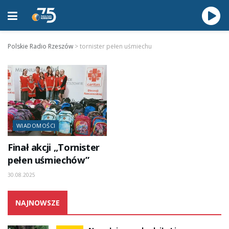
Polskie Radio Rzeszów
>
tornister pełen uśmiechu
WIADOMOŚCI
Finał akcji „Tornister
pełen uśmiechów”
30.08.2025
NAJNOWSZE