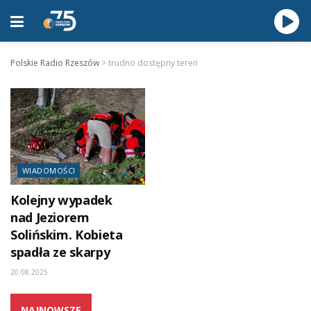
Polskie Radio Rzeszów
>
trudno dostępny teren
WIADOMOŚCI
Kolejny wypadek
nad Jeziorem
Solińskim. Kobieta
spadła ze skarpy
20.08.2025
NAJNOWSZE