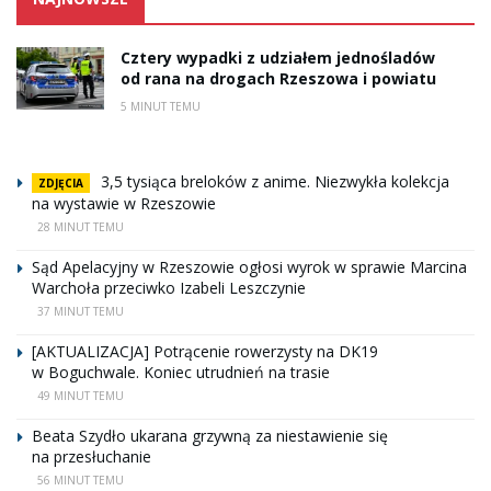
Cztery wypadki z udziałem jednośladów
od rana na drogach Rzeszowa i powiatu
5 MINUT TEMU
3,5 tysiąca breloków z anime. Niezwykła kolekcja
ZDJĘCIA
na wystawie w Rzeszowie
28 MINUT TEMU
Sąd Apelacyjny w Rzeszowie ogłosi wyrok w sprawie Marcina
Warchoła przeciwko Izabeli Leszczynie
37 MINUT TEMU
[AKTUALIZACJA] Potrącenie rowerzysty na DK19
w Boguchwale. Koniec utrudnień na trasie
49 MINUT TEMU
Beata Szydło ukarana grzywną za niestawienie się
na przesłuchanie
56 MINUT TEMU