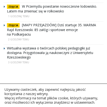
W Przemyślu powstanie nowoczesne lodowisko.
ZDJĘCIA
Latem ma zmieniać się w rolkowisko
1 GODZINĘ TEMU
[MAPY PRZEJAZDÓW] Dziś startuje 35. MARMA
ZDJĘCIA
Rajd Rzeszowski. 85 załóg i sportowe emocje
na Podkarpaciu
2 GODZINY TEMU
Wirtualna wystawa o twórcach polskiej pedagogiki już
dostępna. Przygotowała ją naukowczyni z Uniwersytetu
Rzeszowskiego
3 GODZINY TEMU
Używamy ciasteczek, aby zapewnić najlepszą jakość
korzystania z naszej witryny.
Więcej informacji na temat plików cookie, których używamy,
oraz możliwości ich wyłączenia znajdziesz w ustawieniach.
Copyright © 2026Polskie Radio Rzeszów S.A. w likwidacj.