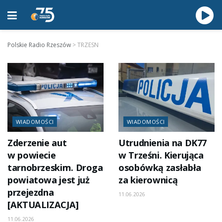
Polskie Radio Rzeszów
>
TRZESN
WIADOMOŚCI
WIADOMOŚCI
Zderzenie aut
Utrudnienia na DK77
w powiecie
w Trześni. Kierująca
tarnobrzeskim. Droga
osobówką zasłabła
powiatowa jest już
za kierownicą
przejezdna
11.06.2026
[AKTUALIZACJA]
11.06.2026