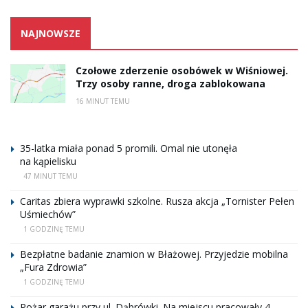
NAJNOWSZE
Czołowe zderzenie osobówek w Wiśniowej.
Trzy osoby ranne, droga zablokowana
16 MINUT TEMU
35-latka miała ponad 5 promili. Omal nie utonęła
na kąpielisku
47 MINUT TEMU
Caritas zbiera wyprawki szkolne. Rusza akcja „Tornister Pełen
Uśmiechów”
1 GODZINĘ TEMU
Bezpłatne badanie znamion w Błażowej. Przyjedzie mobilna
„Fura Zdrowia”
1 GODZINĘ TEMU
Pożar garażu przy ul. Dąbrówki. Na miejscu pracowały 4