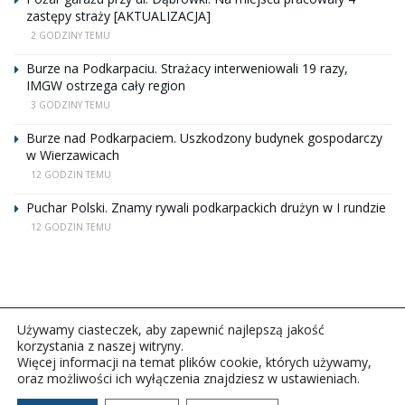
zastępy straży [AKTUALIZACJA]
2 GODZINY TEMU
Burze na Podkarpaciu. Strażacy interweniowali 19 razy,
IMGW ostrzega cały region
3 GODZINY TEMU
Burze nad Podkarpaciem. Uszkodzony budynek gospodarczy
w Wierzawicach
12 GODZIN TEMU
Puchar Polski. Znamy rywali podkarpackich drużyn w I rundzie
12 GODZIN TEMU
Używamy ciasteczek, aby zapewnić najlepszą jakość
korzystania z naszej witryny.
Więcej informacji na temat plików cookie, których używamy,
oraz możliwości ich wyłączenia znajdziesz w ustawieniach.
Copyright © 2026Polskie Radio Rzeszów S.A. w likwidacj.