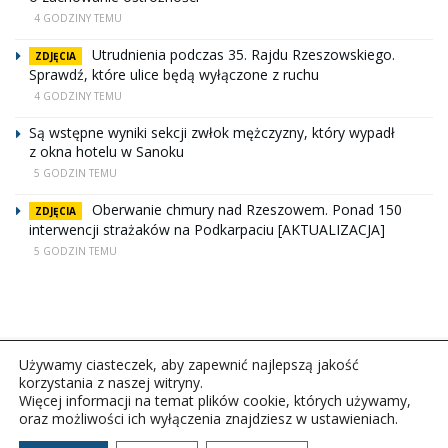
4 GODZINY TEMU
Utrudnienia podczas 35. Rajdu Rzeszowskiego.
ZDJĘCIA
Sprawdź, które ulice będą wyłączone z ruchu
4 GODZINY TEMU
Są wstępne wyniki sekcji zwłok mężczyzny, który wypadł
z okna hotelu w Sanoku
5 GODZIN TEMU
Oberwanie chmury nad Rzeszowem. Ponad 150
ZDJĘCIA
interwencji strażaków na Podkarpaciu [AKTUALIZACJA]
5 GODZIN TEMU
Używamy ciasteczek, aby zapewnić najlepszą jakość
korzystania z naszej witryny.
Więcej informacji na temat plików cookie, których używamy,
oraz możliwości ich wyłączenia znajdziesz w ustawieniach.
Copyright © 2026Polskie Radio Rzeszów S.A. w likwidacj.