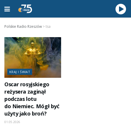
Polskie Radio Rzeszów
>
tsa
KRAJ I ŚWIAT
Oscar rosyjskiego
reżysera zaginął
podczas lotu
do Niemiec. Mógł być
użyty jako broń?
01.05.2026