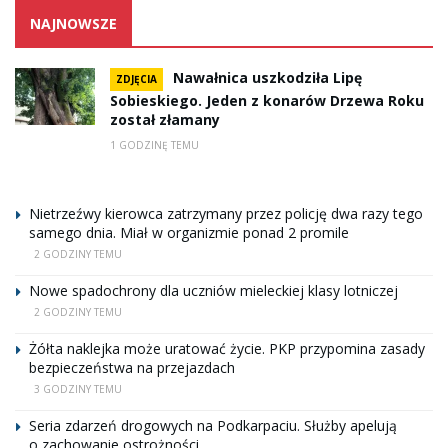
NAJNOWSZE
Nawałnica uszkodziła Lipę
ZDJĘCIA
Sobieskiego. Jeden z konarów Drzewa Roku
został złamany
1 GODZINĘ TEMU
Nietrzeźwy kierowca zatrzymany przez policję dwa razy tego
samego dnia. Miał w organizmie ponad 2 promile
2 GODZINY TEMU
Nowe spadochrony dla uczniów mieleckiej klasy lotniczej
2 GODZINY TEMU
Żółta naklejka może uratować życie. PKP przypomina zasady
bezpieczeństwa na przejazdach
3 GODZINY TEMU
Seria zdarzeń drogowych na Podkarpaciu. Służby apelują
o zachowanie ostrożności