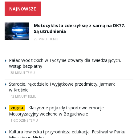
NAJNOWSZE
Motocyklista zderzył się z sarną na DK77.
Są utrudnienia
28 MINUT TEMU
Pałac Wodzickich w Tyczynie otwarty dla zwiedzających.
Wstęp bezpłatny
38 MINUT TEMU
Starocie, rękodzieło i wyjątkowe przedmioty. Jarmark
w Krośnie
42 MINUTY TEMU
Klasyczne pojazdy i sportowe emocje.
ZDJĘCIA
Motoryzacyjny weekend w Boguchwale
1 GODZINĘ TEMU
Kultura łowiecka i przyrodnicza edukacja. Festiwal w Parku
Miejskim w Nisku