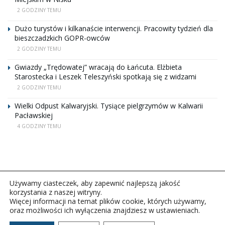
2 GODZINY TEMU
Dużo turystów i kilkanaście interwencji. Pracowity tydzień dla
bieszczadzkich GOPR-owców
2 GODZINY TEMU
Gwiazdy „Trędowatej” wracają do Łańcuta. Elżbieta
Starostecka i Leszek Teleszyński spotkają się z widzami
2 GODZINY TEMU
Wielki Odpust Kalwaryjski. Tysiące pielgrzymów w Kalwarii
Pacławskiej
4 GODZINY TEMU
Używamy ciasteczek, aby zapewnić najlepszą jakość
korzystania z naszej witryny.
Więcej informacji na temat plików cookie, których używamy,
oraz możliwości ich wyłączenia znajdziesz w ustawieniach.
Copyright © 2026Polskie Radio Rzeszów S.A. w likwidacj.