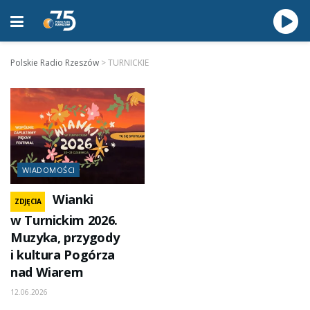
Polskie Radio Rzeszów
>
TURNICKIE
WIADOMOŚCI
Wianki
ZDJĘCIA
w Turnickim 2026.
Muzyka, przygody
i kultura Pogórza
nad Wiarem
12.06.2026