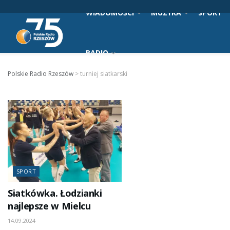
WIADOMOŚCI
MUZYKA
SPORT
RADIO
Polskie Radio Rzeszów
>
turniej siatkarski
SPORT
Siatkówka. Łodzianki
najlepsze w Mielcu
14.09.2024