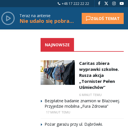
+48 17 222 22 22
Teraz na antenie
ZGŁOŚ TEMAT
Nie udało się pobrać tytułu.
NAJNOWSZE
Caritas zbiera
wyprawki szkolne.
Rusza akcja
„Tornister Pełen
Uśmiechów”
6 MINUT TEMU
Bezpłatne badanie znamion w Błażowej.
Przyjedzie mobilna „Fura Zdrowia”
17 MINUT TEMU
Pożar garażu przy ul. Dąbrówki.