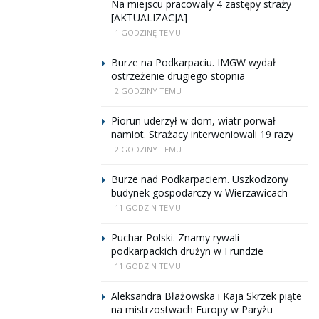
Na miejscu pracowały 4 zastępy straży
[AKTUALIZACJA]
1 GODZINĘ TEMU
Burze na Podkarpaciu. IMGW wydał
ostrzeżenie drugiego stopnia
2 GODZINY TEMU
Piorun uderzył w dom, wiatr porwał
namiot. Strażacy interweniowali 19 razy
2 GODZINY TEMU
Burze nad Podkarpaciem. Uszkodzony
budynek gospodarczy w Wierzawicach
11 GODZIN TEMU
Puchar Polski. Znamy rywali
podkarpackich drużyn w I rundzie
11 GODZIN TEMU
Aleksandra Błażowska i Kaja Skrzek piąte
na mistrzostwach Europy w Paryżu