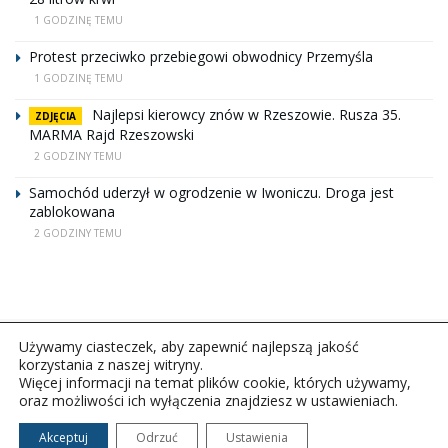
1 GODZINĘ TEMU
Protest przeciwko przebiegowi obwodnicy Przemyśla
1 GODZINĘ TEMU
Najlepsi kierowcy znów w Rzeszowie. Rusza 35.
ZDJĘCIA
MARMA Rajd Rzeszowski
2 GODZINY TEMU
Samochód uderzył w ogrodzenie w Iwoniczu. Droga jest
zablokowana
2 GODZINY TEMU
Używamy ciasteczek, aby zapewnić najlepszą jakość
korzystania z naszej witryny.
Więcej informacji na temat plików cookie, których używamy,
oraz możliwości ich wyłączenia znajdziesz w ustawieniach.
Copyright © 2026Polskie Radio Rzeszów S.A. w likwidacj.
Wszelkie prawa zastrzeżone.
Akceptuj
Odrzuć
Ustawienia