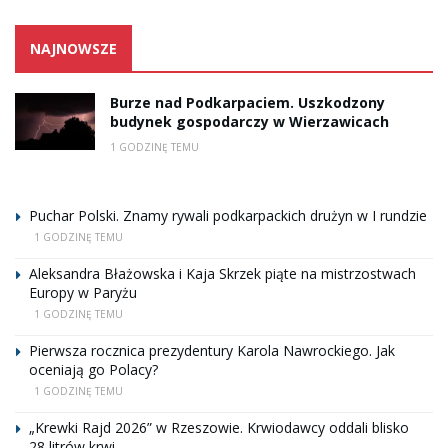
NAJNOWSZE
Burze nad Podkarpaciem. Uszkodzony
budynek gospodarczy w Wierzawicach
1 GODZINĘ TEMU
Puchar Polski. Znamy rywali podkarpackich drużyn w I rundzie
1 GODZINĘ TEMU
Aleksandra Błażowska i Kaja Skrzek piąte na mistrzostwach
Europy w Paryżu
1 GODZINĘ TEMU
Pierwsza rocznica prezydentury Karola Nawrockiego. Jak
oceniają go Polacy?
1 GODZINĘ TEMU
„Krewki Rajd 2026” w Rzeszowie. Krwiodawcy oddali blisko
28 litrów krwi