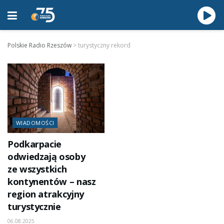
Polskie Radio Rzeszów
>
turystyczny rekord
WIADOMOŚCI
Podkarpacie
odwiedzają osoby
ze wszystkich
kontynentów – nasz
region atrakcyjny
turystycznie
06.08.2025