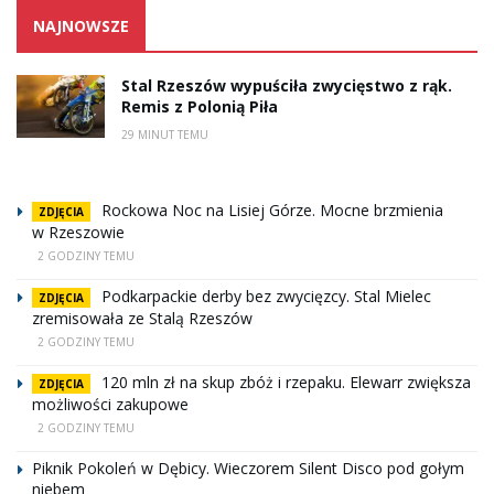
NAJNOWSZE
Stal Rzeszów wypuściła zwycięstwo z rąk.
Remis z Polonią Piła
29 MINUT TEMU
Rockowa Noc na Lisiej Górze. Mocne brzmienia
ZDJĘCIA
w Rzeszowie
2 GODZINY TEMU
Podkarpackie derby bez zwycięzcy. Stal Mielec
ZDJĘCIA
zremisowała ze Stalą Rzeszów
2 GODZINY TEMU
120 mln zł na skup zbóż i rzepaku. Elewarr zwiększa
ZDJĘCIA
możliwości zakupowe
2 GODZINY TEMU
Piknik Pokoleń w Dębicy. Wieczorem Silent Disco pod gołym
niebem