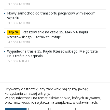
3 GODZINY TEMU
Nowy samochód do transportu pacjentów w mieleckim
szpitalu
3 GODZINY TEMU
Rzeszowianie na czele 35. MARMA Rajdu
ZDJĘCIA
Rzeszowskiego. Rzeźnik triumfuje
4 GODZINY TEMU
Wypadek na trasie 35. Rajdu Rzeszowskiego. Małgorzata
Prus trafiła do szpitala
5 GODZIN TEMU
Używamy ciasteczek, aby zapewnić najlepszą jakość
korzystania z naszej witryny.
Więcej informacji na temat plików cookie, których używamy,
oraz możliwości ich wyłączenia znajdziesz w ustawieniach.
Copyright © 2026Polskie Radio Rzeszów S.A. w likwidacj.