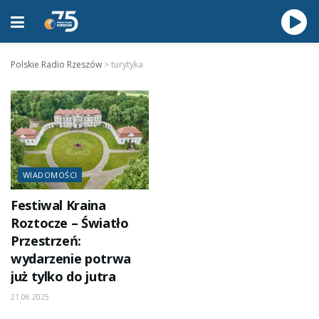
Polskie Radio Rzeszów
>
turytyka
WIADOMOŚCI
Festiwal Kraina
Roztocze – Światło
Przestrzeń:
wydarzenie potrwa
już tylko do jutra
21.06.2025