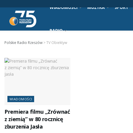
WIADOMOŚCI
MUZYKA
SPORT
RADIO
Polskie Radio Rzeszów
>
TV Obiektyw
WIADOMOŚCI
Premiera filmu „Zrównać
z ziemią” w 80 rocznicę
zburzenia Jasła