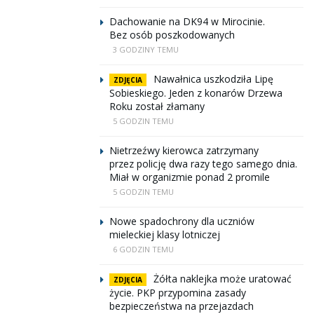
Dachowanie na DK94 w Mirocinie.
Bez osób poszkodowanych
3 GODZINY TEMU
Nawałnica uszkodziła Lipę
ZDJĘCIA
Sobieskiego. Jeden z konarów Drzewa
Roku został złamany
5 GODZIN TEMU
Nietrzeźwy kierowca zatrzymany
przez policję dwa razy tego samego dnia.
Miał w organizmie ponad 2 promile
5 GODZIN TEMU
Nowe spadochrony dla uczniów
mieleckiej klasy lotniczej
6 GODZIN TEMU
Żółta naklejka może uratować
ZDJĘCIA
życie. PKP przypomina zasady
bezpieczeństwa na przejazdach