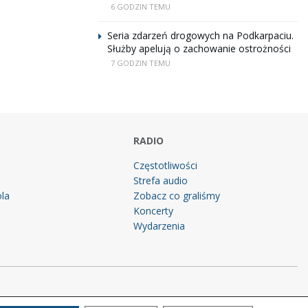
6 GODZIN TEMU
Seria zdarzeń drogowych na Podkarpaciu.
Służby apelują o zachowanie ostrożności
7 GODZIN TEMU
RADIO
Częstotliwości
Strefa audio
la
Zobacz co graliśmy
g
Koncerty
Wydarzenia