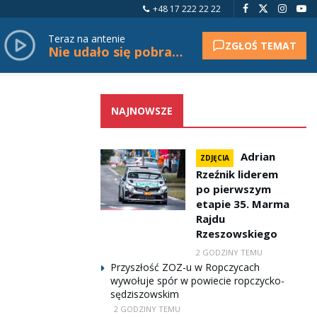
+48 17 222 22 22
Teraz na antenie
ZGŁOŚ TEMAT
Nie udało się pobrać tytułu.
NAJNOWSZE
Adrian
ZDJĘCIA
Rzeźnik liderem
po pierwszym
etapie 35. Marma
Rajdu
Rzeszowskiego
2 GODZINY TEMU
Przyszłość ZOZ-u w Ropczycach
wywołuje spór w powiecie ropczycko-
sędziszowskim
2 GODZINY TEMU