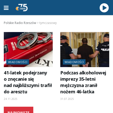
Polskie Radio Rzeszów
>
tymczasowy
WIADOMOŚCI
WIADOMOŚCI
41-latek podejrzany
Podczas alkoholowej
o znęcanie się
imprezy 35-letni
nad najbliższymi trafił
mężczyzna zranił
do aresztu
nożem 46-latka
24.11.2025
31.07.2025
NAJNOWSZE