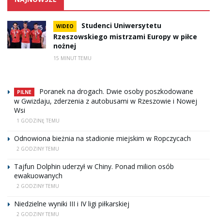
Studenci Uniwersytetu
WIDEO
Rzeszowskiego mistrzami Europy w piłce
nożnej
15 MINUT TEMU
Poranek na drogach. Dwie osoby poszkodowane
PILNE
w Gwizdaju, zderzenia z autobusami w Rzeszowie i Nowej
Wsi
1 GODZINĘ TEMU
Odnowiona bieżnia na stadionie miejskim w Ropczycach
2 GODZINY TEMU
Tajfun Dolphin uderzył w Chiny. Ponad milion osób
ewakuowanych
2 GODZINY TEMU
Niedzielne wyniki III i IV ligi piłkarskiej
2 GODZINY TEMU