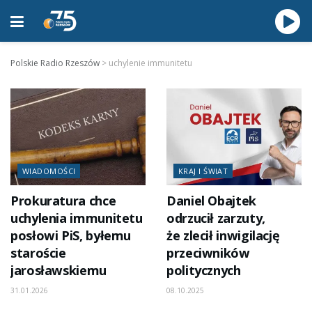
Polskie Radio Rzeszów
>
uchylenie immunitetu
WIADOMOŚCI
KRAJ I ŚWIAT
Prokuratura chce
Daniel Obajtek
uchylenia immunitetu
odrzucił zarzuty,
posłowi PiS, byłemu
że zlecił inwigilację
staroście
przeciwników
jarosławskiemu
politycznych
31.01.2026
08.10.2025