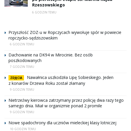
Rzeszowskiego
6 GODZIN TEMU
Przyszłość ZOZ-u w Ropczycach wywołuje spór w powiecie
ropczycko-sędziszowskim
6 GODZIN TEMU
Dachowanie na DK94 w Mirocinie. Bez osób
poszkodowanych
7 GODZIN TEMU
Nawałnica uszkodziła Lipę Sobieskiego. Jeden
ZDJĘCIA
z konarów Drzewa Roku został złamany
9 GODZIN TEMU
Nietrzeźwy kierowca zatrzymany przez policję dwa razy tego
samego dnia. Miał w organizmie ponad 2 promile
9 GODZIN TEMU
Nowe spadochrony dla uczniów mieleckiej klasy lotniczej
10 GODZIN TEMU