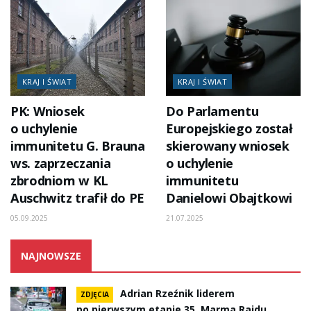
KRAJ I ŚWIAT
KRAJ I ŚWIAT
PK: Wniosek
Do Parlamentu
o uchylenie
Europejskiego został
immunitetu G. Brauna
skierowany wniosek
ws. zaprzeczania
o uchylenie
zbrodniom w KL
immunitetu
Auschwitz trafił do PE
Danielowi Obajtkowi
05.09.2025
21.07.2025
NAJNOWSZE
Adrian Rzeźnik liderem
ZDJĘCIA
po pierwszym etapie 35. Marma Rajdu