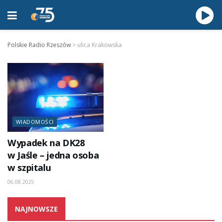
Polskie Radio Rzeszów
>
ulica Krakowska
WIADOMOŚCI
Wypadek na DK28
w Jaśle – jedna osoba
w szpitalu
06.08.2025
NAJNOWSZE