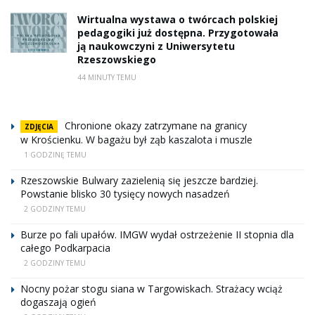
Wirtualna wystawa o twórcach polskiej
pedagogiki już dostępna. Przygotowała
ją naukowczyni z Uniwersytetu
Rzeszowskiego
44 MINUTY TEMU
Chronione okazy zatrzymane na granicy
ZDJĘCIA
w Krościenku. W bagażu był ząb kaszalota i muszle
1 GODZINĘ TEMU
Rzeszowskie Bulwary zazielenią się jeszcze bardziej.
Powstanie blisko 30 tysięcy nowych nasadzeń
2 GODZINY TEMU
Burze po fali upałów. IMGW wydał ostrzeżenie II stopnia dla
całego Podkarpacia
2 GODZINY TEMU
Nocny pożar stogu siana w Targowiskach. Strażacy wciąż
dogaszają ogień