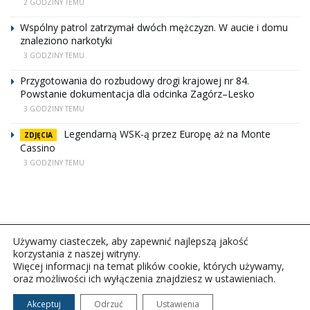
2 GODZINY TEMU
Wspólny patrol zatrzymał dwóch mężczyzn. W aucie i domu
znaleziono narkotyki
3 GODZINY TEMU
Przygotowania do rozbudowy drogi krajowej nr 84.
Powstanie dokumentacja dla odcinka Zagórz–Lesko
3 GODZINY TEMU
Legendarną WSK-ą przez Europę aż na Monte
ZDJĘCIA
Cassino
3 GODZINY TEMU
Używamy ciasteczek, aby zapewnić najlepszą jakość
korzystania z naszej witryny.
Więcej informacji na temat plików cookie, których używamy,
oraz możliwości ich wyłączenia znajdziesz w ustawieniach.
Copyright © 2026Polskie Radio Rzeszów S.A. w likwidacj.
Wszelkie prawa zastrzeżone.
Akceptuj
Odrzuć
Ustawienia