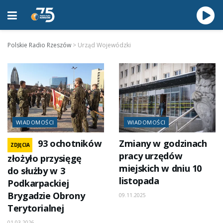
Polskie Radio Rzeszów
>
Urząd Wojewódzki
WIADOMOŚCI
WIADOMOŚCI
93 ochotników
Zmiany w godzinach
ZDJĘCIA
pracy urzędów
złożyło przysięgę
miejskich w dniu 10
do służby w 3
listopada
Podkarpackiej
Brygadzie Obrony
09.11.2025
Terytorialnej
01.03.2026