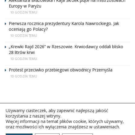
Aleksandra Błażowska i Kaja Skrzek piąte na mistrzostwach
Europy w Paryżu
10 GODZIN TEMU
Pierwsza rocznica prezydentury Karola Nawrockiego. Jak
oceniają go Polacy?
10 GODZIN TEMU
„Krewki Rajd 2026” w Rzeszowie. Krwiodawcy oddali blisko
28 litrów krwi
10 GODZIN TEMU
Protest przeciwko przebiegowi obwodnicy Przemyśla
10 GODZIN TEMU
Używamy ciasteczek, aby zapewnić najlepszą jakość
korzystania z naszej witryny.
Więcej informacji na temat plików cookie, których używamy,
oraz możliwości ich wyłączenia znajdziesz w ustawieniach.
Copyright © 2026Polskie Radio Rzeszów S.A. w likwidacj.