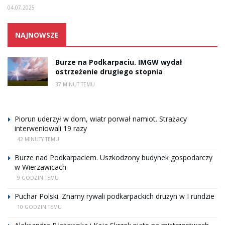
04.07.2025
NAJNOWSZE
Burze na Podkarpaciu. IMGW wydał
ostrzeżenie drugiego stopnia
37 MINUT TEMU
Piorun uderzył w dom, wiatr porwał namiot. Strażacy
interweniowali 19 razy
42 MINUTY TEMU
Burze nad Podkarpaciem. Uszkodzony budynek gospodarczy
w Wierzawicach
9 GODZIN TEMU
Puchar Polski. Znamy rywali podkarpackich drużyn w I rundzie
10 GODZIN TEMU