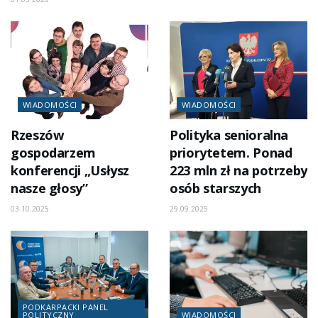
WIADOMOŚCI
WIADOMOŚCI
Rzeszów
Polityka senioralna
gospodarzem
priorytetem. Ponad
konferencji „Usłysz
223 mln zł na potrzeby
nasze głosy”
osób starszych
03.10.2025
29.09.2025
PODKARPACKI PANEL
POLITYCZNY
WIADOMOŚCI