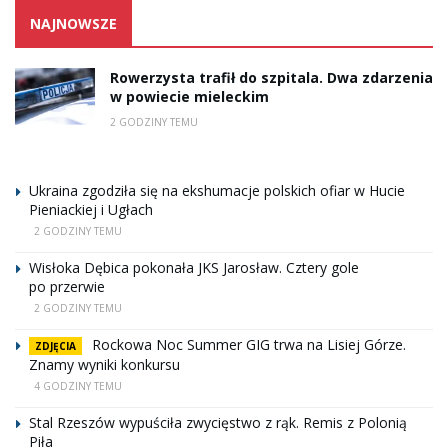
NAJNOWSZE
Rowerzysta trafił do szpitala. Dwa zdarzenia
w powiecie mieleckim
2 GODZINY TEMU
Ukraina zgodziła się na ekshumacje polskich ofiar w Hucie
Pieniackiej i Ugłach
2 GODZINY TEMU
Wisłoka Dębica pokonała JKS Jarosław. Cztery gole
po przerwie
2 GODZINY TEMU
Rockowa Noc Summer GIG trwa na Lisiej Górze.
ZDJĘCIA
Znamy wyniki konkursu
4 GODZINY TEMU
Stal Rzeszów wypuściła zwycięstwo z rąk. Remis z Polonią
Piła