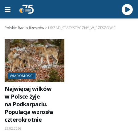
Polskie Radio Rzeszów
>
URZAD_STATYSTYCZNY_W_RZESZOWIE
WIADOMOŚCI
Najwięcej wilków
w Polsce żyje
na Podkarpaciu.
Populacja wzrosła
czterokrotnie
25.02.2026