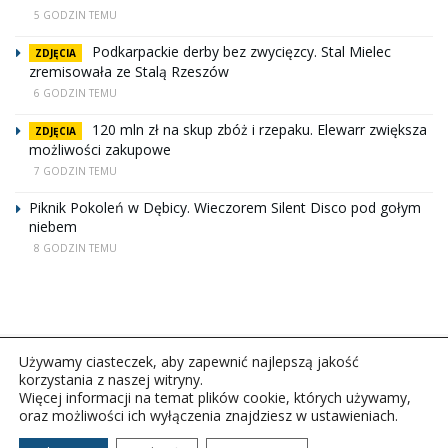
5 GODZIN TEMU
Podkarpackie derby bez zwycięzcy. Stal Mielec
ZDJĘCIA
zremisowała ze Stalą Rzeszów
6 GODZIN TEMU
120 mln zł na skup zbóż i rzepaku. Elewarr zwiększa
ZDJĘCIA
możliwości zakupowe
7 GODZIN TEMU
Piknik Pokoleń w Dębicy. Wieczorem Silent Disco pod gołym
niebem
8 GODZIN TEMU
Używamy ciasteczek, aby zapewnić najlepszą jakość
korzystania z naszej witryny.
Więcej informacji na temat plików cookie, których używamy,
oraz możliwości ich wyłączenia znajdziesz w ustawieniach.
Copyright © 2026Polskie Radio Rzeszów S.A. w likwidacj.