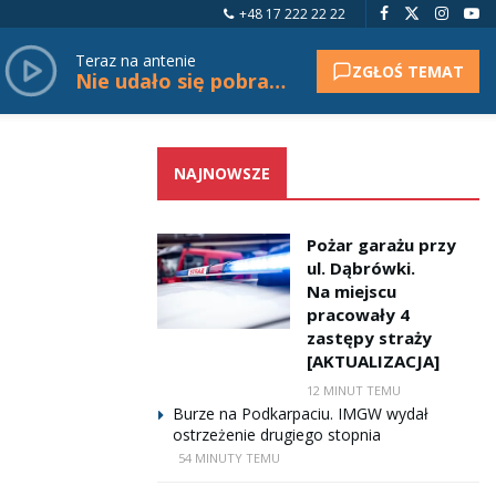
+48 17 222 22 22
Teraz na antenie
ZGŁOŚ TEMAT
Nie udało się pobrać tytułu.
NAJNOWSZE
Pożar garażu przy
ul. Dąbrówki.
Na miejscu
pracowały 4
zastępy straży
[AKTUALIZACJA]
12 MINUT TEMU
Burze na Podkarpaciu. IMGW wydał
ostrzeżenie drugiego stopnia
54 MINUTY TEMU