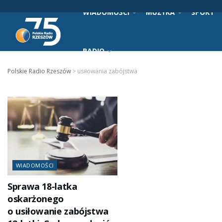
WIADOMOŚCI
MUZYKA
SPORT
RADIO
Polskie Radio Rzeszów
>
usiłowania zabójstwa
WIADOMOŚCI
Sprawa 18-latka
oskarżonego
o usiłowanie zabójstwa