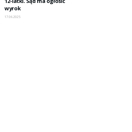
12-latki. Sąd ma ogłosić
wyrok
17.06.2025