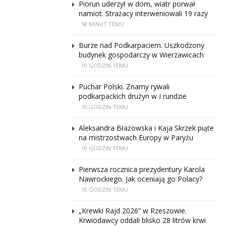
Piorun uderzył w dom, wiatr porwał
namiot. Strażacy interweniowali 19 razy
58 MINUT TEMU
Burze nad Podkarpaciem. Uszkodzony
budynek gospodarczy w Wierzawicach
10 GODZIN TEMU
Puchar Polski. Znamy rywali
podkarpackich drużyn w I rundzie
10 GODZIN TEMU
Aleksandra Błażowska i Kaja Skrzek piąte
na mistrzostwach Europy w Paryżu
10 GODZIN TEMU
Pierwsza rocznica prezydentury Karola
Nawrockiego. Jak oceniają go Polacy?
10 GODZIN TEMU
„Krewki Rajd 2026” w Rzeszowie.
Krwiodawcy oddali blisko 28 litrów krwi