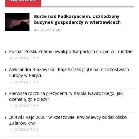
Burze nad Podkarpaciem. Uszkodzony
budynek gospodarczy w Wierzawicach
4 GODZINY TEMU
Puchar Polski. Znamy rywali podkarpackich drużyn w I rundzie
4 GODZINY TEMU
Aleksandra Błażowska i Kaja Skrzek piąte na mistrzostwach
Europy w Paryżu
4 GODZINY TEMU
Pierwsza rocznica prezydentury Karola Nawrockiego. Jak
oceniają go Polacy?
4 GODZINY TEMU
„Krewki Rajd 2026” w Rzeszowie. Krwiodawcy oddali blisko
28 litrów krwi
4 GODZINY TEMU