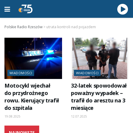
Polskie Radio Rzeszów
>
utrata kontroli nad pojazdem
WIADOMOŚCI
WIADOMOŚCI
Motocykl wjechał
32-latek spowodował
do przydrożnego
poważny wypadek –
rowu. Kierujący trafił
trafił do aresztu na 3
do szpitala
miesiące
19.08.2025
12.07.2025
NAJNOWSZE