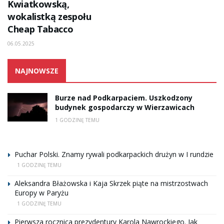
Kwiatkowską,
wokalistką zespołu
Cheap Tabacco
06.05.2025
NAJNOWSZE
Burze nad Podkarpaciem. Uszkodzony
budynek gospodarczy w Wierzawicach
1 GODZINĘ TEMU
Puchar Polski. Znamy rywali podkarpackich drużyn w I rundzie
1 GODZINĘ TEMU
Aleksandra Błażowska i Kaja Skrzek piąte na mistrzostwach
Europy w Paryżu
1 GODZINĘ TEMU
Pierwsza rocznica prezydentury Karola Nawrockiego. Jak