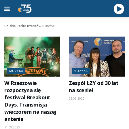
Polskie Radio Rzeszów
>
utwór
MUZYKA
MUZYKA
W Rzeszowie
Zespół ŁZY od 30 lat
rozpoczyna się
na scenie!
festiwal Breakout
03.06.2025
Days. Transmisja
wieczorem na naszej
antenie
11.09.2025