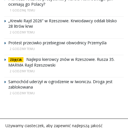
oceniają go Polacy?
1 GODZINĘ TEMU
„Krewki Rajd 2026” w Rzeszowie. Krwiodawcy oddali blisko
28 litrów krwi
2 GODZINY TEMU
Protest przeciwko przebiegowi obwodnicy Przemyśla
2 GODZINY TEMU
Najlepsi kierowcy znów w Rzeszowie. Rusza 35.
ZDJĘCIA
MARMA Rajd Rzeszowski
2 GODZINY TEMU
Samochód uderzył w ogrodzenie w Iwoniczu. Droga jest
zablokowana
2 GODZINY TEMU
Używamy ciasteczek, aby zapewnić najlepszą jakość