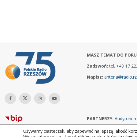
MASZ TEMAT DO PORU
Zadzwoń:
tel. +48 17 22
Napisz:
antena@radio.rz
PARTNERZY:
Audytoriu
Używamy ciasteczek, aby zapewnić najlepszą jakość korzy
Copyright © 2026Polskie Radio Rzeszów S.A. w likwidacj. Wszelkie
Więcej informacji na temat plików cookie, których używa