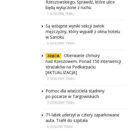
Rzeszowskiego. Sprawdź, które ulice
będą wyłączone z ruchu
1 GODZINĘ TEMU
Są wstępne wyniki sekcji zwłok
mężczyzny, który wypadł z okna hotelu
w Sanoku
2 GODZINY TEMU
Oberwanie chmury
ZDJĘCIA
nad Rzeszowem. Ponad 150 interwencji
strażaków na Podkarpaciu
[AKTUALIZACJA]
2 GODZINY TEMU
Pomoc dla właściciela stadniny
po pożarze w Targowiskach
3 GODZINY TEMU
71-latek uderzył w cztery zaparkowane
auta. Trafił do szpitala
6 GODZIN TEMU