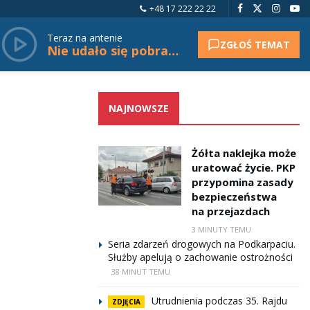
+48 17 222 22 22
Teraz na antenie
ZGŁOŚ TEMAT
Nie udało się pobrać tytułu.
NAJNOWSZE
Żółta naklejka może
uratować życie. PKP
przypomina zasady
bezpieczeństwa
na przejazdach
3 MINUTY TEMU
Seria zdarzeń drogowych na Podkarpaciu.
Służby apelują o zachowanie ostrożności
38 MINUT TEMU
Utrudnienia podczas 35. Rajdu
ZDJĘCIA