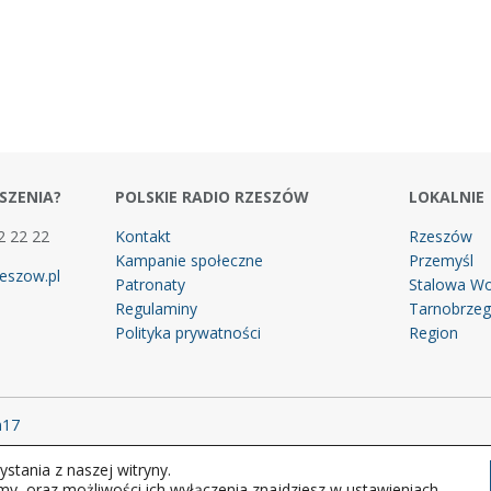
SZENIA?
POLSKIE RADIO RZESZÓW
LOKALNIE
2 22 22
Kontakt
Rzeszów
Kampanie społeczne
Przemyśl
eszow.pl
Patronaty
Stalowa Wo
Regulaminy
Tarnobrze
Polityka prywatności
Region
m17
stania z naszej witryny.
 prawa zastrzeżone.
my, oraz możliwości ich wyłączenia znajdziesz w ustawieniach.