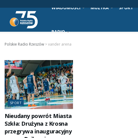
WIADOMOŚCI
MUZYKA
SPORT
RADIO
Polskie Radio Rzeszów
>
vander arena
SPORT
Nieudany powrót Miasta
Szkła: Drużyna z Krosna
przegrywa inauguracyjny