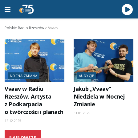
Polskie Radio Rzeszów
>
Vvaav
NOCNA ZMIANA
AUDYCJE
Vvaav w Radiu
Jakub „Vvaav”
Rzeszów. Artysta
Niedziela w Nocnej
z Podkarpacia
Zmianie
o twórczości i planach
31.01.2025
12.12.2025
NAJNOWSZE