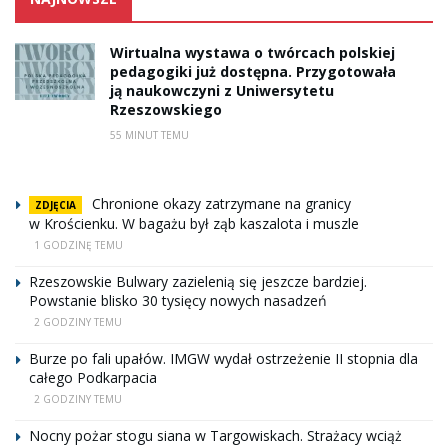
Wirtualna wystawa o twórcach polskiej
pedagogiki już dostępna. Przygotowała
ją naukowczyni z Uniwersytetu
Rzeszowskiego
55 MINUT TEMU
Chronione okazy zatrzymane na granicy
ZDJĘCIA
w Krościenku. W bagażu był ząb kaszalota i muszle
1 GODZINĘ TEMU
Rzeszowskie Bulwary zazielenią się jeszcze bardziej.
Powstanie blisko 30 tysięcy nowych nasadzeń
2 GODZINY TEMU
Burze po fali upałów. IMGW wydał ostrzeżenie II stopnia dla
całego Podkarpacia
2 GODZINY TEMU
Nocny pożar stogu siana w Targowiskach. Strażacy wciąż