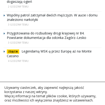
dogaszają ogień
2 GODZINY TEMU
Wspólny patrol zatrzymał dwóch mężczyzn. W aucie i domu
znaleziono narkotyki
3 GODZINY TEMU
Przygotowania do rozbudowy drogi krajowej nr 84.
Powstanie dokumentacja dla odcinka Zagórz–Lesko
3 GODZINY TEMU
Legendarną WSK-ą przez Europę aż na Monte
ZDJĘCIA
Cassino
4 GODZINY TEMU
Używamy ciasteczek, aby zapewnić najlepszą jakość
korzystania z naszej witryny.
Więcej informacji na temat plików cookie, których używamy,
oraz możliwości ich wyłączenia znajdziesz w ustawieniach.
Copyright © 2026Polskie Radio Rzeszów S.A. w likwidacj.