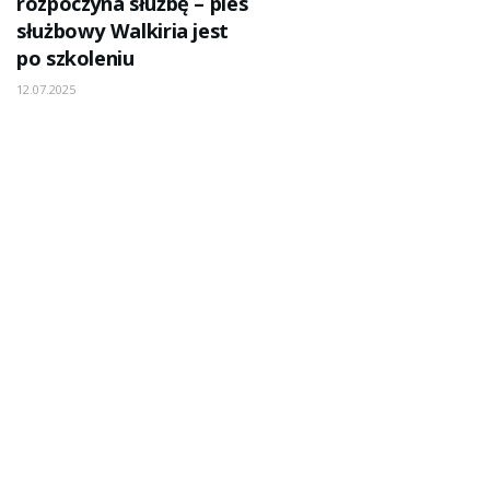
rozpoczyna służbę – pies
służbowy Walkiria jest
po szkoleniu
12.07.2025