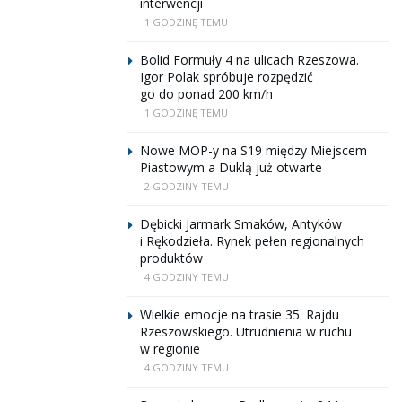
interwencji
1 GODZINĘ TEMU
Bolid Formuły 4 na ulicach Rzeszowa.
Igor Polak spróbuje rozpędzić
go do ponad 200 km/h
1 GODZINĘ TEMU
Nowe MOP-y na S19 między Miejscem
Piastowym a Duklą już otwarte
2 GODZINY TEMU
Dębicki Jarmark Smaków, Antyków
i Rękodzieła. Rynek pełen regionalnych
produktów
4 GODZINY TEMU
Wielkie emocje na trasie 35. Rajdu
Rzeszowskiego. Utrudnienia w ruchu
w regionie
4 GODZINY TEMU