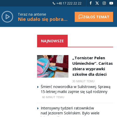
+48 17 222 22 22
Teraz na antenie
ZGŁOŚ TEMAT
Nie udało się pobrać tytułu.
NAJNOWSZE
„Tornister Pełen
Uśmiechów”. Caritas
zbiera wyprawki
szkolne dla dzieci
30 MINUT TEMU
Śmierć noworodka w Sulistrowej. Sprawą
15-letniej matki zajmie się sąd rodzinny
60 MINUT TEMU
Intensywny tydzień ratowników
nad Jeziorem Solińskim. Było wiele