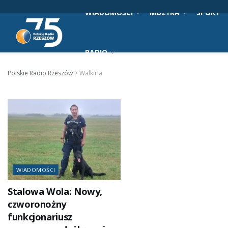
WIADOMOŚCI
MUZYKA
SPORT
RADIO
Polskie Radio Rzeszów
>
Walkiria
WIADOMOŚCI
Stalowa Wola: Nowy,
czworonożny
funkcjonariusz