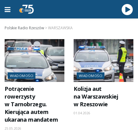
Polskie Radio Rzeszów
>
WARSZAWSKA
WIADOMOŚCI
WIADOMOŚCI
Potrącenie
Kolizja aut
rowerzysty
na Warszawskiej
w Tarnobrzegu.
w Rzeszowie
Kierująca autem
01.04.2026
ukarana mandatem
25.05.2026