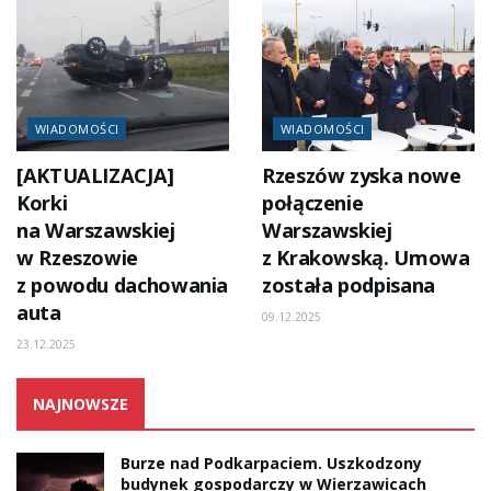
WIADOMOŚCI
WIADOMOŚCI
[AKTUALIZACJA]
Rzeszów zyska nowe
Korki
połączenie
na Warszawskiej
Warszawskiej
w Rzeszowie
z Krakowską. Umowa
z powodu dachowania
została podpisana
auta
09.12.2025
23.12.2025
NAJNOWSZE
Burze nad Podkarpaciem. Uszkodzony
budynek gospodarczy w Wierzawicach