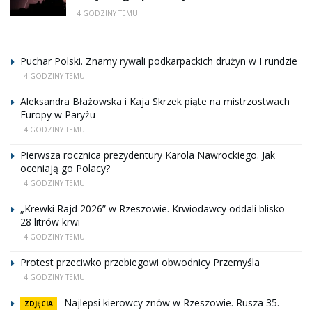
4 GODZINY TEMU
Puchar Polski. Znamy rywali podkarpackich drużyn w I rundzie
4 GODZINY TEMU
Aleksandra Błażowska i Kaja Skrzek piąte na mistrzostwach
Europy w Paryżu
4 GODZINY TEMU
Pierwsza rocznica prezydentury Karola Nawrockiego. Jak
oceniają go Polacy?
4 GODZINY TEMU
„Krewki Rajd 2026” w Rzeszowie. Krwiodawcy oddali blisko
28 litrów krwi
4 GODZINY TEMU
Protest przeciwko przebiegowi obwodnicy Przemyśla
4 GODZINY TEMU
Najlepsi kierowcy znów w Rzeszowie. Rusza 35.
ZDJĘCIA