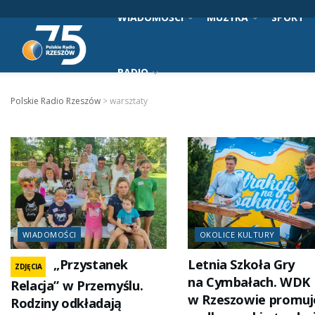
WIADOMOŚCI
MUZYKA
SPORT
RADIO
Polskie Radio Rzeszów
>
warsztaty
WIADOMOŚCI
OKOLICE KULTURY
„Przystanek
Letnia Szkoła Gry
ZDJĘCIA
na Cymbałach. WDK
Relacja” w Przemyślu.
w Rzeszowie promuj
Rodziny odkładają