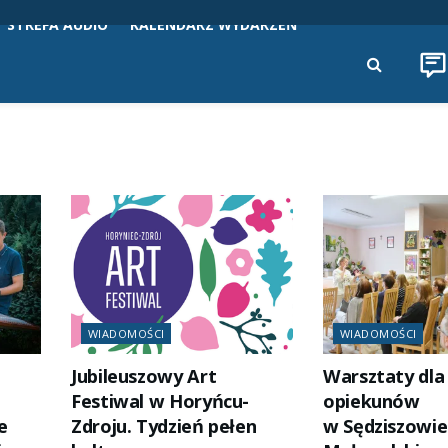
STREFA AUDIO
KALENDARZ WYDARZEŃ
WIADOMOŚCI
WIADOMOŚCI
Jubileuszowy Art
Warsztaty dla
Festiwal w Horyńcu-
opiekunów
e
Zdroju. Tydzień pełen
w Sędziszowie