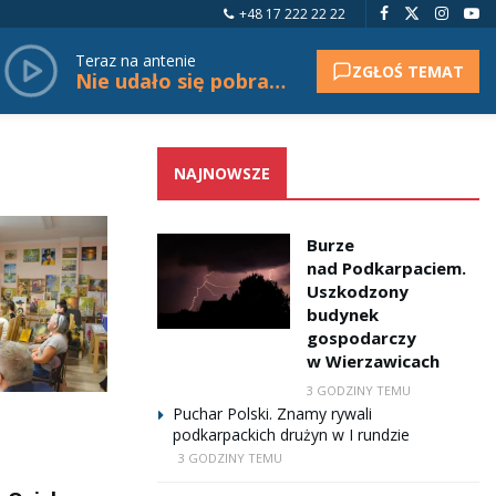
+48 17 222 22 22
Teraz na antenie
ZGŁOŚ TEMAT
Nie udało się pobrać tytułu.
NAJNOWSZE
Burze
nad Podkarpaciem.
Uszkodzony
budynek
gospodarczy
w Wierzawicach
3 GODZINY TEMU
Puchar Polski. Znamy rywali
podkarpackich drużyn w I rundzie
3 GODZINY TEMU