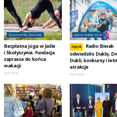
SZLACHETNE ZDROWIE
RADIO BIWAK 2026
Bezpłatna joga w Jaśle
Radio Biwak
ZDJĘCIA
i Skołyszynie. Fundacja
odwiedziło Duklę. Dn
zaprasza do końca
Dukli, konkursy i letn
wakacji
atrakcje
13.07.2026
04.07.2026