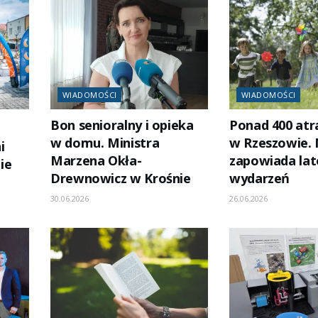
WIADOMOŚCI
WIADOMOŚCI
Bon senioralny i opieka
Ponad 400 atra
w domu. Ministra
w Rzeszowie. 
i
Marzena Okła-
zapowiada lat
ie
Drewnowicz w Krośnie
wydarzeń
30.06.2026
26.06.2026