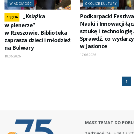
WIADOMOŚCI
OKOLICE KULTURY
„Książka
Podkarpacki Festiwa
ZDJĘCIA
Nauki i Innowacji łąc
w plenerze”
sztukę i technologię.
w Rzeszowie. Biblioteka
Sprawdź, co wydarzy
zaprasza dzieci i młodzież
w Jasionce
na Bulwary
17.06.2026
18.06.2026
1
MASZ TEMAT DO PORU
Zadzwoń:
tel. +48 17 22