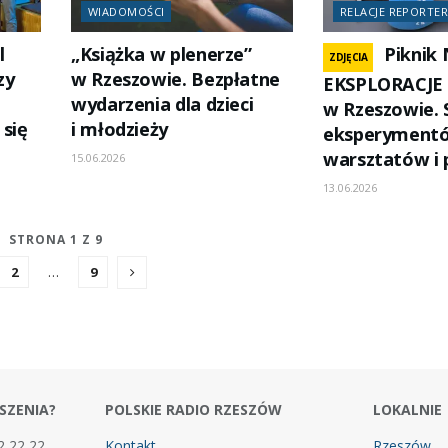
WIADOMOŚCI
RELACJE REPORTER
l
„Książka w plenerze”
Piknik 
ZDJĘCIA
zy
w Rzeszowie. Bezpłatne
EKSPLORACJE
wydarzenia dla dzieci
w Rzeszowie. 
 się
i młodzieży
eksperyment
warsztatów i
15.06.2026
13.06.2026
STRONA 1 Z 9
2
…
9
SZENIA?
POLSKIE RADIO RZESZÓW
LOKALNIE
2 22 22
Kontakt
Rzeszów