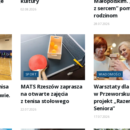
je
kultury
Małopolskim.
z sercem” po
02.08.2026
rodzinom
28.07.2026
SPORT
WIADOMOŚCI
nisa
MATS Rzeszów zaprasza
Warsztaty dla
na otwarte zajęcia
w Przeworsku
wie.
z tenisa stołowego
projekt „Raze
Seniora”
22.07.2026
17.07.2026