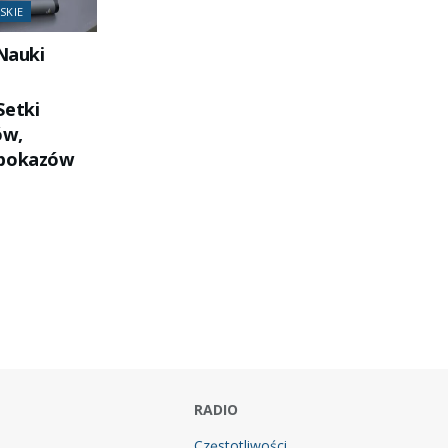
SKIE
Nauki
Setki
ów,
 pokazów
RADIO
Częstotliwości