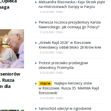
 „Opieka
Aleksandra Błażowska i Kaja Skrzek piąte
maga
na mistrzostwach Europy w Paryżu
3 GODZINY TEMU
Pierwsza rocznica prezydentury Karola
Nawrockiego. Jak oceniają go Polacy?
3 GODZINY TEMU
„Krewki Rajd 2026” w Rzeszowie.
Krwiodawcy oddali blisko 28 litrów krwi
4 GODZINY TEMU
Protest przeciwko przebiegowi
obwodnicy Przemyśla
4 GODZINY TEMU
 seniorów
. Rusza
Najlepsi kierowcy znów
ZDJĘCIA
m dla
w Rzeszowie. Rusza 35. MARMA Rajd
Rzeszowski
4 GODZINY TEMU
Samochód uderzył w ogrodzenie