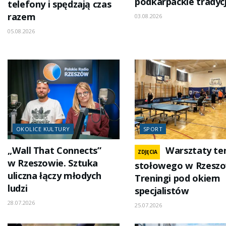
podkarpackie tradyc
telefony i spędzają czas
razem
03.08.2026
05.08.2026
OKOLICE KULTURY
SPORT
„Wall That Connects”
Warsztaty te
ZDJĘCIA
w Rzeszowie. Sztuka
stołowego w Rzeszo
uliczna łączy młodych
Treningi pod okiem
ludzi
specjalistów
28.07.2026
25.07.2026