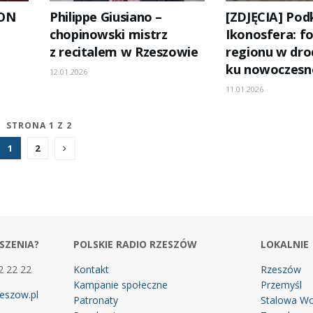
mON
Philippe Giusiano –
[ZDJĘCIA] Pod
chopinowski mistrz
Ikonosfera: f
z recitalem w Rzeszowie
regionu w dro
ku nowoczesn
12.01.2026
11.01.2026
STRONA 1 Z 2
1
2
SZENIA?
POLSKIE RADIO RZESZÓW
LOKALNIE
2 22 22
Kontakt
Rzeszów
Kampanie społeczne
Przemyśl
eszow.pl
Patronaty
Stalowa Wo