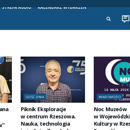
STREFA AUDIO
KALENDARZ WYDARZEŃ
GOŚĆ DNIA
WIADOMOŚCI
ana
Piknik Eksploracje
Noc Muzeów
w centrum Rzeszowa.
w Wojewódzk
Nauka, technologia
Kultury w Rze
w”