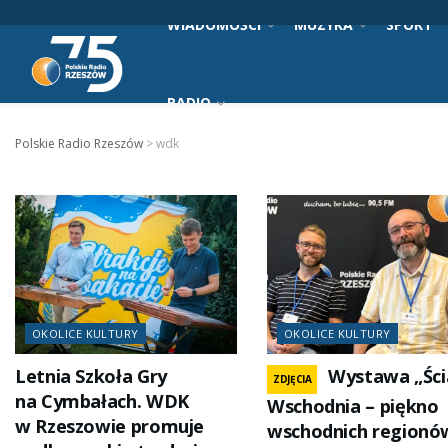
WIADOMOŚCI
MUZYKA
SPORT
RADIO
Polskie Radio Rzeszów
>
wdk
OKOLICE KULTURY
OKOLICE KULTURY
Letnia Szkoła Gry
Wystawa „Ści
ZDJĘCIA
na Cymbałach. WDK
Wschodnia – piękno
w Rzeszowie promuje
wschodnich regionó