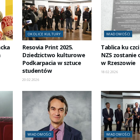
OKOLICE KULTURY
WIADOMOŚCI
acka
Resovia Print 2025.
Tablica ku czc
a
Dziedzictwo kulturowe
NZS zostanie 
Podkarpacia w sztuce
w Rzeszowie
studentów
18.02.2026
20.02.2026
WIADOMOŚCI
WIADOMOŚCI