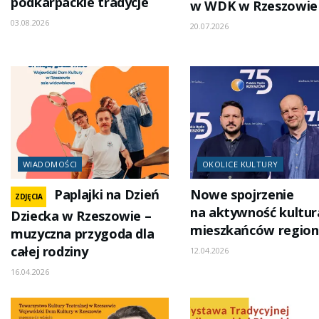
podkarpackie tradycje
w WDK w Rzeszowie
03.08.2026
20.07.2026
WIADOMOŚCI
OKOLICE KULTURY
Paplajki na Dzień
Nowe spojrzenie
ZDJĘCIA
na aktywność kultur
Dziecka w Rzeszowie –
mieszkańców regio
muzyczna przygoda dla
całej rodziny
12.04.2026
16.04.2026