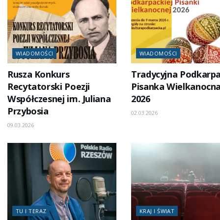
WIADOMOŚCI
WIADOMOŚCI
Rusza Konkurs
Tradycyjna Podkarp
Recytatorski Poezji
Pisanka Wielkanocn
Współczesnej im. Juliana
2026
Przybosia
02.03.2026
09.03.2026
TU I TERAZ
KRAJ I ŚWIAT