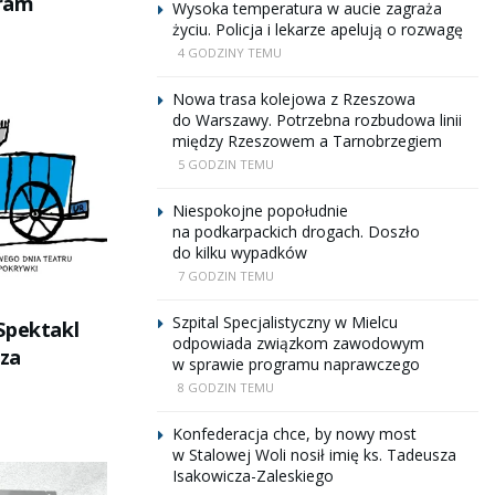
ram
Wysoka temperatura w aucie zagraża
życiu. Policja i lekarze apelują o rozwagę
4 GODZINY TEMU
Nowa trasa kolejowa z Rzeszowa
do Warszawy. Potrzebna rozbudowa linii
między Rzeszowem a Tarnobrzegiem
5 GODZIN TEMU
Niespokojne popołudnie
na podkarpackich drogach. Doszło
do kilku wypadków
7 GODZIN TEMU
Szpital Specjalistyczny w Mielcu
Spektakl
odpowiada związkom zawodowym
sza
w sprawie programu naprawczego
8 GODZIN TEMU
Konfederacja chce, by nowy most
w Stalowej Woli nosił imię ks. Tadeusza
Isakowicza-Zaleskiego