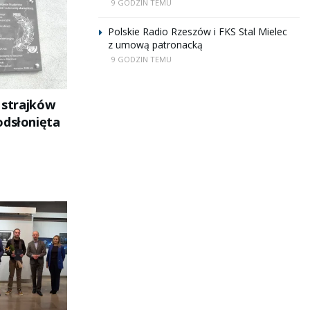
9 GODZIN TEMU
Polskie Radio Rzeszów i FKS Stal Mielec
z umową patronacką
9 GODZIN TEMU
i strajków
odsłonięta