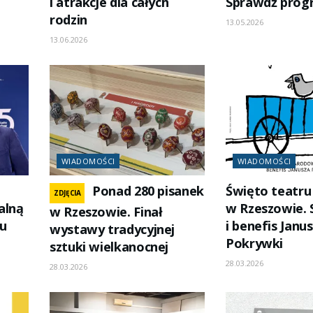
i atrakcje dla całych
Sprawdź prog
rodzin
13.05.2026
13.06.2026
WIADOMOŚCI
WIADOMOŚCI
Ponad 280 pisanek
Święto teatru
ZDJĘCIA
alną
w Rzeszowie. 
w Rzeszowie. Finał
nu
i benefis Janu
wystawy tradycyjnej
Pokrywki
sztuki wielkanocnej
28.03.2026
28.03.2026