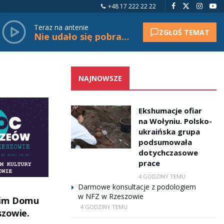
+48 17 222 22 22
Teraz na antenie
ZGŁOŚ TEMAT
Nie udało się pobrać tytułu.
NAJNOWSZE
Ekshumacje ofiar
na Wołyniu. Polsko-
ukraińska grupa
podsumowała
dotychczasowe
prace
4 GODZINY TEMU
Darmowe konsultacje z podologiem
w NFZ w Rzeszowie
im Domu
4 GODZINY TEMU
szowie.