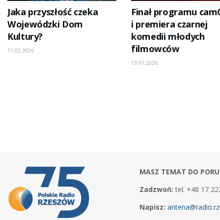
Jaka przyszłość czeka
Finał programu ca
Wojewódzki Dom
i premiera czarnej
Kultury?
komedii młodych
filmowców
11.02.2026
13.01.2026
MASZ TEMAT DO PORU
Zadzwoń:
tel. +48 17 22
Napisz:
antena@radio.rz