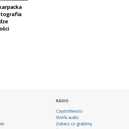
karpacka
otografia
dze
ości
RADIO
Częstotliwości
Strefa audio
la
Zobacz co graliśmy