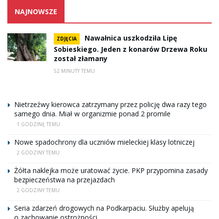
NAJNOWSZE
Nawałnica uszkodziła Lipę
ZDJĘCIA
Sobieskiego. Jeden z konarów Drzewa Roku
został złamany
52 MINUTY TEMU
Nietrzeźwy kierowca zatrzymany przez policję dwa razy tego
samego dnia. Miał w organizmie ponad 2 promile
1 GODZINĘ TEMU
Nowe spadochrony dla uczniów mieleckiej klasy lotniczej
2 GODZINY TEMU
Żółta naklejka może uratować życie. PKP przypomina zasady
bezpieczeństwa na przejazdach
2 GODZINY TEMU
Seria zdarzeń drogowych na Podkarpaciu. Służby apelują
o zachowanie ostrożności