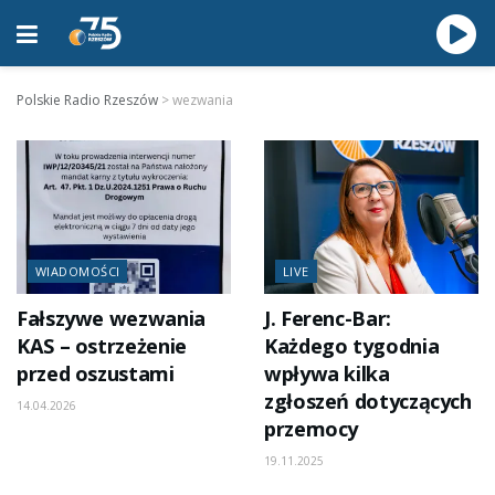
Polskie Radio Rzeszów
>
wezwania
WIADOMOŚCI
LIVE
Fałszywe wezwania
J. Ferenc-Bar:
KAS – ostrzeżenie
Każdego tygodnia
przed oszustami
wpływa kilka
zgłoszeń dotyczących
14.04.2026
przemocy
19.11.2025