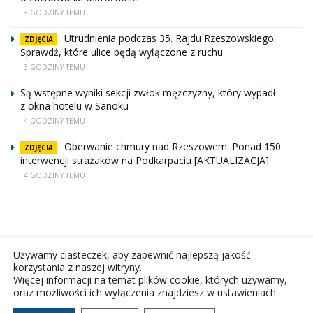
3 GODZINY TEMU
Utrudnienia podczas 35. Rajdu Rzeszowskiego.
ZDJĘCIA
Sprawdź, które ulice będą wyłączone z ruchu
3 GODZINY TEMU
Są wstępne wyniki sekcji zwłok mężczyzny, który wypadł
z okna hotelu w Sanoku
4 GODZINY TEMU
Oberwanie chmury nad Rzeszowem. Ponad 150
ZDJĘCIA
interwencji strażaków na Podkarpaciu [AKTUALIZACJA]
4 GODZINY TEMU
Używamy ciasteczek, aby zapewnić najlepszą jakość
korzystania z naszej witryny.
Więcej informacji na temat plików cookie, których używamy,
oraz możliwości ich wyłączenia znajdziesz w ustawieniach.
Copyright © 2026Polskie Radio Rzeszów S.A. w likwidacj.