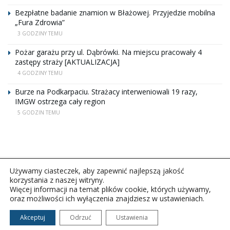
Bezpłatne badanie znamion w Błażowej. Przyjedzie mobilna
„Fura Zdrowia”
3 GODZINY TEMU
Pożar garażu przy ul. Dąbrówki. Na miejscu pracowały 4
zastępy straży [AKTUALIZACJA]
4 GODZINY TEMU
Burze na Podkarpaciu. Strażacy interweniowali 19 razy,
IMGW ostrzega cały region
5 GODZIN TEMU
Używamy ciasteczek, aby zapewnić najlepszą jakość
korzystania z naszej witryny.
Więcej informacji na temat plików cookie, których używamy,
oraz możliwości ich wyłączenia znajdziesz w ustawieniach.
Copyright © 2026Polskie Radio Rzeszów S.A. w likwidacj.
Wszelkie prawa zastrzeżone.
Akceptuj
Odrzuć
Ustawienia