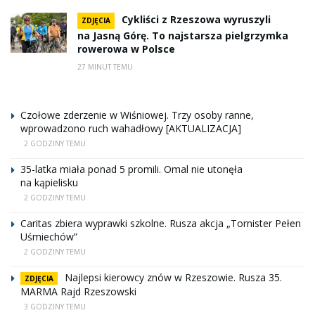
Cykliści z Rzeszowa wyruszyli
ZDJĘCIA
na Jasną Górę. To najstarsza pielgrzymka
rowerowa w Polsce
27 MINUT TEMU
Czołowe zderzenie w Wiśniowej. Trzy osoby ranne,
wprowadzono ruch wahadłowy [AKTUALIZACJA]
2 GODZINY TEMU
35-latka miała ponad 5 promili. Omal nie utonęła
na kąpielisku
2 GODZINY TEMU
Caritas zbiera wyprawki szkolne. Rusza akcja „Tornister Pełen
Uśmiechów”
2 GODZINY TEMU
Najlepsi kierowcy znów w Rzeszowie. Rusza 35.
ZDJĘCIA
MARMA Rajd Rzeszowski
3 GODZINY TEMU