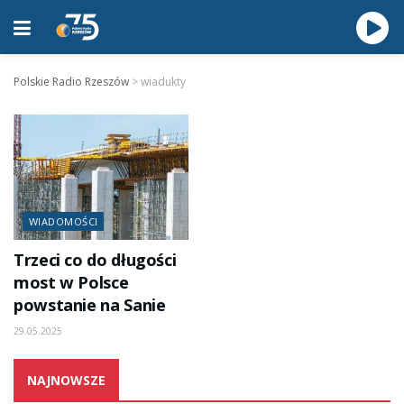
Polskie Radio Rzeszów
>
wiadukty
WIADOMOŚCI
Trzeci co do długości
most w Polsce
powstanie na Sanie
29.05.2025
NAJNOWSZE