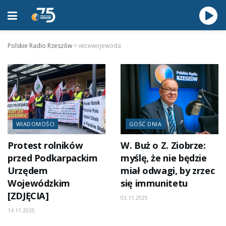
Polskie Radio Rzeszów
>
wicewojewoda
WIADOMOŚCI
GOŚĆ DNIA
Protest rolników
W. Buż o Z. Ziobrze:
przed Podkarpackim
myślę, że nie będzie
Urzędem
miał odwagi, by zrzec
Wojewódzkim
się immunitetu
[ZDJĘCIA]
03.11.2025
14.11.2025