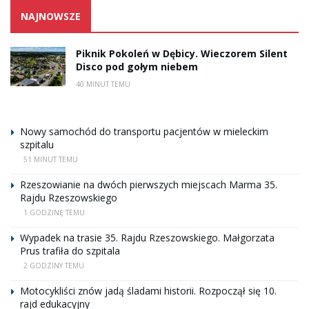
NAJNOWSZE
Piknik Pokoleń w Dębicy. Wieczorem Silent
Disco pod gołym niebem
40 MINUT TEMU
Nowy samochód do transportu pacjentów w mieleckim
szpitalu
51 MINUT TEMU
Rzeszowianie na dwóch pierwszych miejscach Marma 35.
Rajdu Rzeszowskiego
1 GODZINĘ TEMU
Wypadek na trasie 35. Rajdu Rzeszowskiego. Małgorzata
Prus trafiła do szpitala
2 GODZINY TEMU
Motocykliści znów jadą śladami historii. Rozpoczął się 10.
rajd edukacyjny