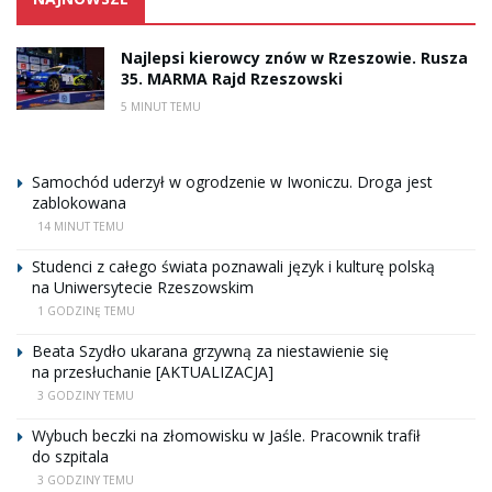
Najlepsi kierowcy znów w Rzeszowie. Rusza
35. MARMA Rajd Rzeszowski
5 MINUT TEMU
Samochód uderzył w ogrodzenie w Iwoniczu. Droga jest
zablokowana
14 MINUT TEMU
Studenci z całego świata poznawali język i kulturę polską
na Uniwersytecie Rzeszowskim
1 GODZINĘ TEMU
Beata Szydło ukarana grzywną za niestawienie się
na przesłuchanie [AKTUALIZACJA]
3 GODZINY TEMU
Wybuch beczki na złomowisku w Jaśle. Pracownik trafił
do szpitala
3 GODZINY TEMU