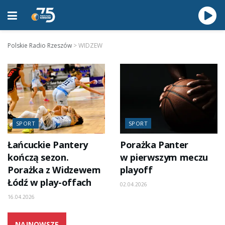
Polskie Radio Rzeszów
>
WIDZEW
SPORT
SPORT
Łańcuckie Pantery
Porażka Panter
kończą sezon.
w pierwszym meczu
Porażka z Widzewem
playoff
Łódź w play-offach
02.04.2026
16.04.2026
NAJNOWSZE