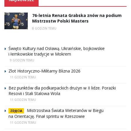
76-letnia Renata Grabska znów na podium
Mistrzostw Polski Masters
8 GODZIN TEMU
Święto Kultury nad Osławą. Ukraińskie, bojkowskie
i łemkowskie tradycje w Mokrem
9 GODZIN TEMU
Zlot Historyczno-Militarny Blizna 2026
11 GODZIN TEMU
Bez punktów dla podkarpackich drużyn w II lidze. Porażki
Resovii i Stali Stalowa Wola
11 GODZIN TEMU
Mistrzostwa Świata Weteranów w Biegu
ZDJĘCIA
na Orientację. Finał sprintu w Rzeszowie
11 GODZIN TEMU