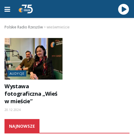
Polskie Radio Rzeszów
>
wieśwmieście
AUDYCJE
Wystawa
fotograficzna „Wieś
w mieście”
20.12.2024
NAJNOWSZE