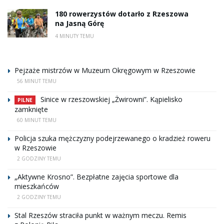
180 rowerzystów dotarło z Rzeszowa
na Jasną Górę
4 MINUTY TEMU
Pejzaże mistrzów w Muzeum Okręgowym w Rzeszowie
56 MINUT TEMU
Sinice w rzeszowskiej „Żwirowni”. Kąpielisko
PILNE
zamknięte
60 MINUT TEMU
Policja szuka mężczyzny podejrzewanego o kradzież roweru
w Rzeszowie
2 GODZINY TEMU
„Aktywne Krosno”. Bezpłatne zajęcia sportowe dla
mieszkańców
2 GODZINY TEMU
Stal Rzeszów straciła punkt w ważnym meczu. Remis