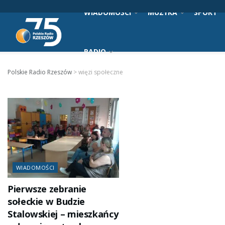
WIADOMOŚCI
MUZYKA
SPORT
RADIO
Polskie Radio Rzeszów
>
więzi społeczne
WIADOMOŚCI
Pierwsze zebranie
sołeckie w Budzie
Stalowskiej – mieszkańcy