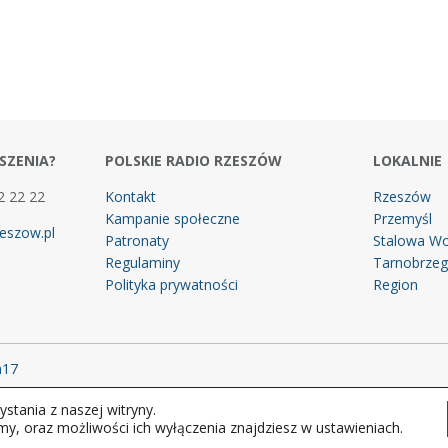
SZENIA?
POLSKIE RADIO RZESZÓW
LOKALNIE
2 22 22
Kontakt
Rzeszów
Kampanie społeczne
Przemyśl
eszow.pl
Patronaty
Stalowa Wo
Regulaminy
Tarnobrze
Polityka prywatności
Region
m17
stania z naszej witryny.
 prawa zastrzeżone.
my, oraz możliwości ich wyłączenia znajdziesz w ustawieniach.