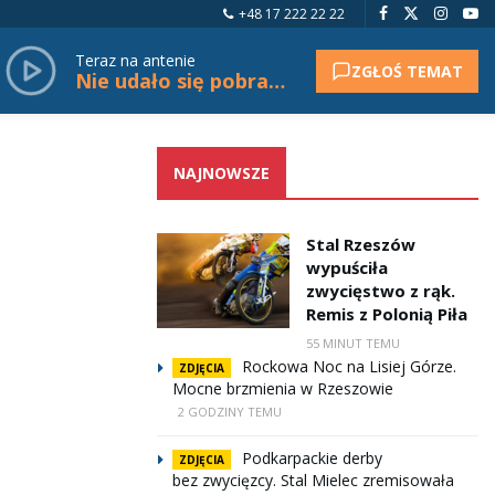
+48 17 222 22 22
Teraz na antenie
ZGŁOŚ TEMAT
Nie udało się pobrać tytułu.
NAJNOWSZE
Stal Rzeszów
wypuściła
zwycięstwo z rąk.
Remis z Polonią Piła
55 MINUT TEMU
Rockowa Noc na Lisiej Górze.
ZDJĘCIA
Mocne brzmienia w Rzeszowie
2 GODZINY TEMU
Podkarpackie derby
ZDJĘCIA
bez zwycięzcy. Stal Mielec zremisowała