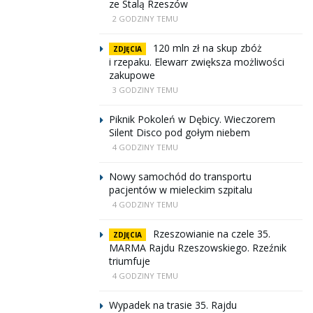
ze Stalą Rzeszów
2 GODZINY TEMU
120 mln zł na skup zbóż
ZDJĘCIA
i rzepaku. Elewarr zwiększa możliwości
zakupowe
3 GODZINY TEMU
Piknik Pokoleń w Dębicy. Wieczorem
Silent Disco pod gołym niebem
4 GODZINY TEMU
Nowy samochód do transportu
pacjentów w mieleckim szpitalu
4 GODZINY TEMU
Rzeszowianie na czele 35.
ZDJĘCIA
MARMA Rajdu Rzeszowskiego. Rzeźnik
triumfuje
4 GODZINY TEMU
Wypadek na trasie 35. Rajdu