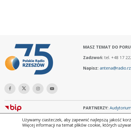
MASZ TEMAT DO PORU
Zadzwoń:
tel. +48 17 22
Napisz:
antena@radio.rz
PARTNERZY:
Audytoriu
Używamy ciasteczek, aby zapewnić najlepszą jakość korzy
Copyright © 2026Polskie Radio Rzeszów S.A. w likwidacj. Wszelkie
Więcej informacji na temat plików cookie, których używa