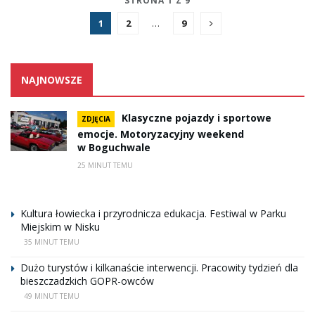
STRONA 1 Z 9
1
2
…
9
NAJNOWSZE
Klasyczne pojazdy i sportowe
ZDJĘCIA
emocje. Motoryzacyjny weekend
w Boguchwale
25 MINUT TEMU
Kultura łowiecka i przyrodnicza edukacja. Festiwal w Parku
Miejskim w Nisku
35 MINUT TEMU
Dużo turystów i kilkanaście interwencji. Pracowity tydzień dla
bieszczadzkich GOPR-owców
49 MINUT TEMU