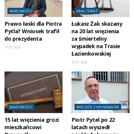
WIADOMOŚCI
KRAJ I ŚWIAT
Prawo łaski dla Piotra
Łukasz Żak skazany
Pytla? Wniosek trafił
na 20 lat więzienia
do prezydenta
za śmiertelny
wypadek na Trasie
17.07.2026
Łazienkowskiej
16.07.2026
WIADOMOŚCI
WIECZÓR Z KRYMINAŁEM
15 lat więzienia grozi
Piotr Pytel po 22
mieszkańcowi
latach wyszedł