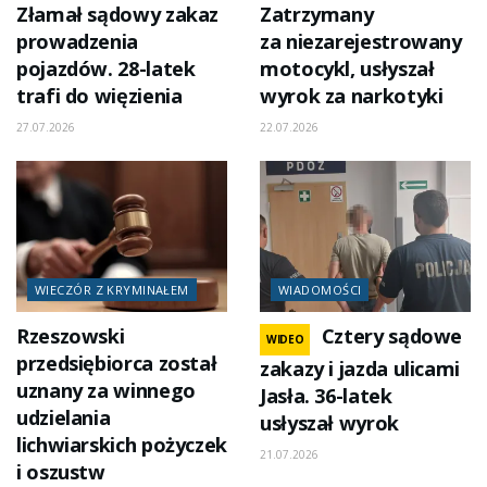
Złamał sądowy zakaz
Zatrzymany
prowadzenia
za niezarejestrowany
pojazdów. 28-latek
motocykl, usłyszał
trafi do więzienia
wyrok za narkotyki
27.07.2026
22.07.2026
WIECZÓR Z KRYMINAŁEM
WIADOMOŚCI
Rzeszowski
Cztery sądowe
WIDEO
przedsiębiorca został
zakazy i jazda ulicami
uznany za winnego
Jasła. 36-latek
udzielania
usłyszał wyrok
lichwiarskich pożyczek
21.07.2026
i oszustw