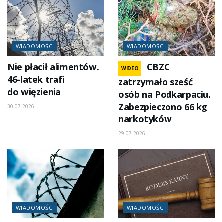
WIADOMOŚCI
WIADOMOŚCI
Nie płacił alimentów.
CBZC
WIDEO
46-latek trafi
zatrzymało sześć
do więzienia
osób na Podkarpaciu.
Zabezpieczono 66 kg
30.07.2026
narkotyków
29.07.2026
WIADOMOŚCI
WIADOMOŚCI