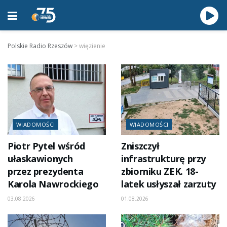
Polskie Radio Rzeszów
>
więzienie
WIADOMOŚCI
WIADOMOŚCI
Piotr Pytel wśród
Zniszczył
ułaskawionych
infrastrukturę przy
przez prezydenta
zbiorniku ZEK. 18-
Karola Nawrockiego
latek usłyszał zarzuty
03.08.2026
01.08.2026