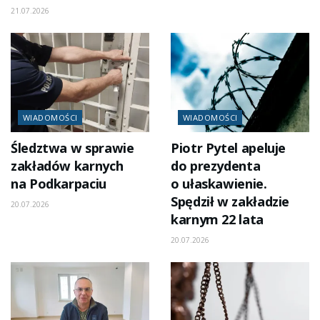
21.07.2026
WIADOMOŚCI
WIADOMOŚCI
Śledztwa w sprawie
Piotr Pytel apeluje
zakładów karnych
do prezydenta
na Podkarpaciu
o ułaskawienie.
Spędził w zakładzie
20.07.2026
karnym 22 lata
20.07.2026