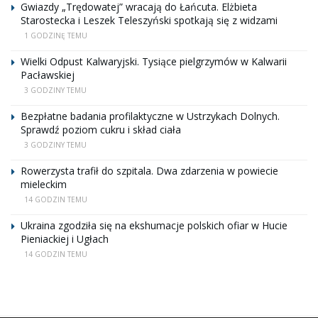
Gwiazdy „Trędowatej” wracają do Łańcuta. Elżbieta
Starostecka i Leszek Teleszyński spotkają się z widzami
1 GODZINĘ TEMU
Wielki Odpust Kalwaryjski. Tysiące pielgrzymów w Kalwarii
Pacławskiej
3 GODZINY TEMU
Bezpłatne badania profilaktyczne w Ustrzykach Dolnych.
Sprawdź poziom cukru i skład ciała
3 GODZINY TEMU
Rowerzysta trafił do szpitala. Dwa zdarzenia w powiecie
mieleckim
14 GODZIN TEMU
Ukraina zgodziła się na ekshumacje polskich ofiar w Hucie
Pieniackiej i Ugłach
14 GODZIN TEMU