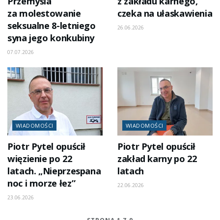
Przemyśla
z zakładu karnego,
za molestowanie
czeka na ułaskawienia
seksualne 8-letniego
26.06.2026
syna jego konkubiny
07.07.2026
WIADOMOŚCI
WIADOMOŚCI
Piotr Pytel opuścił
Piotr Pytel opuścił
więzienie po 22
zakład karny po 22
latach. „Nieprzespana
latach
noc i morze łez”
22.06.2026
23.06.2026