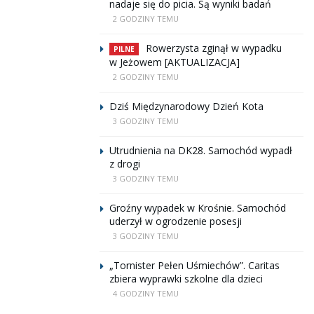
nadaje się do picia. Są wyniki badań
2 GODZINY TEMU
Rowerzysta zginął w wypadku
PILNE
w Jeżowem [AKTUALIZACJA]
2 GODZINY TEMU
Dziś Międzynarodowy Dzień Kota
3 GODZINY TEMU
Utrudnienia na DK28. Samochód wypadł
z drogi
3 GODZINY TEMU
Groźny wypadek w Krośnie. Samochód
uderzył w ogrodzenie posesji
3 GODZINY TEMU
„Tornister Pełen Uśmiechów”. Caritas
zbiera wyprawki szkolne dla dzieci
4 GODZINY TEMU