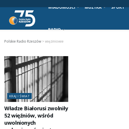
WIADOMOŚCI
MUZYKA
SPORT
RADIO
Polskie Radio Rzeszów
>
więziniowie
KRAJ I ŚWIAT
Władze Białorusi zwolniły
52 więźniów, wśród
uwolnionych