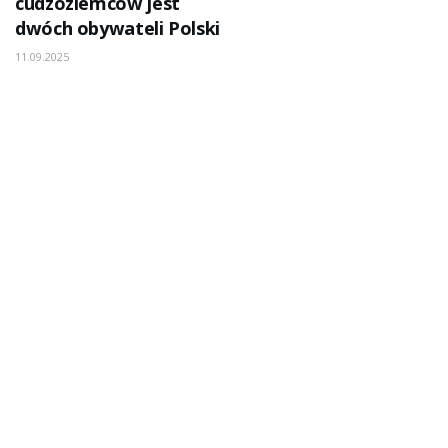
cudzoziemców jest
dwóch obywateli Polski
11.09.2025