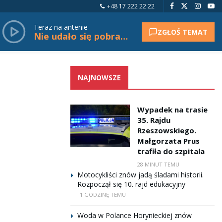
+48 17 222 22 22
Teraz na antenie
ZGŁOŚ TEMAT
Nie udało się pobrać tytułu.
NAJNOWSZE
Wypadek na trasie
35. Rajdu
Rzeszowskiego.
Małgorzata Prus
trafiła do szpitala
28 MINUT TEMU
Motocykliści znów jadą śladami historii.
Rozpoczął się 10. rajd edukacyjny
1 GODZINĘ TEMU
Woda w Polance Horynieckiej znów