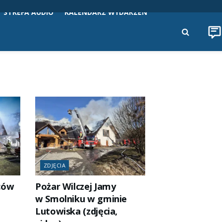
STREFA AUDIO
KALENDARZ WYDARZEŃ
ZDJĘCIA
ców
Pożar Wilczej Jamy
w Smolniku w gminie
Lutowiska (zdjęcia,