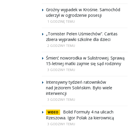
Groźny wypadek w Krośnie. Samochód
uderzył w ogrodzenie posesji
1 GODZINĘ TEMU
„Tornister Pełen Uśmiechów”. Caritas
zbiera wyprawki szkolne dla dzieci
2 GODZINY TEMU
Śmierć noworodka w Sulistrowej. Sprawą
15-letniej matki zajmie się sąd rodzinny
3 GODZINY TEMU
Intensywny tydzień ratowników
nad Jeziorem Solińskim. Było wiele
interwencji
3 GODZINY TEMU
Bolid Formuły 4 na ulicach
WIDEO
Rzeszowa. Igor Polak za kierownicą
3 GODZINY TEMU