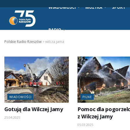
WIADOMOŚCI
MUZYKA
SPORT
RADIO
Polskie Radio Rzeszów
>
wilcza jama
WIADOMOŚCI
PILNE
Gotują dla Wilczej Jamy
Pomoc dla pogorzel
z Wilczej Jamy
25.04.2025
05.03.2025