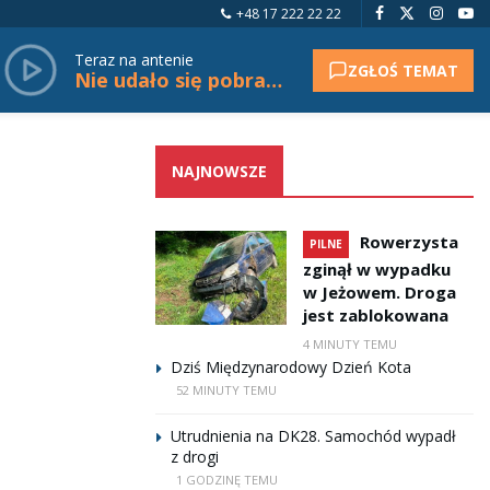
+48 17 222 22 22
Teraz na antenie
ZGŁOŚ TEMAT
Nie udało się pobrać tytułu.
NAJNOWSZE
Rowerzysta
PILNE
zginął w wypadku
w Jeżowem. Droga
jest zablokowana
4 MINUTY TEMU
Dziś Międzynarodowy Dzień Kota
52 MINUTY TEMU
Utrudnienia na DK28. Samochód wypadł
z drogi
1 GODZINĘ TEMU