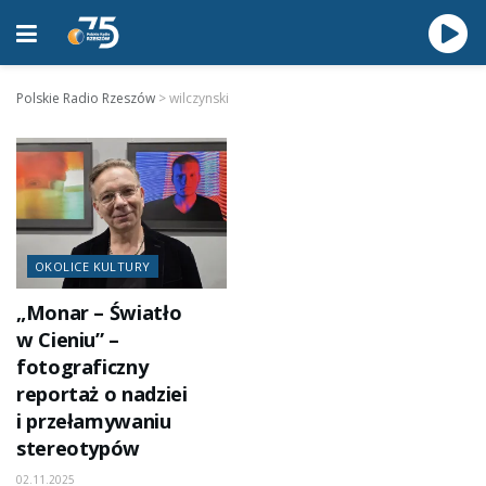
Polskie Radio Rzeszów
>
wilczynski
OKOLICE KULTURY
„Monar – Światło
w Cieniu” –
fotograficzny
reportaż o nadziei
i przełamywaniu
stereotypów
02.11.2025