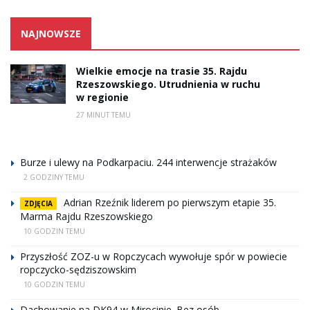
NAJNOWSZE
Wielkie emocje na trasie 35. Rajdu
Rzeszowskiego. Utrudnienia w ruchu
w regionie
27 MINUT TEMU
Burze i ulewy na Podkarpaciu. 244 interwencje strażaków
2 GODZINY TEMU
Adrian Rzeźnik liderem po pierwszym etapie 35.
ZDJĘCIA
Marma Rajdu Rzeszowskiego
10 GODZIN TEMU
Przyszłość ZOZ-u w Ropczycach wywołuje spór w powiecie
ropczycko-sędziszowskim
10 GODZIN TEMU
Dachowanie na DK94 w Mirocinie. Bez osób