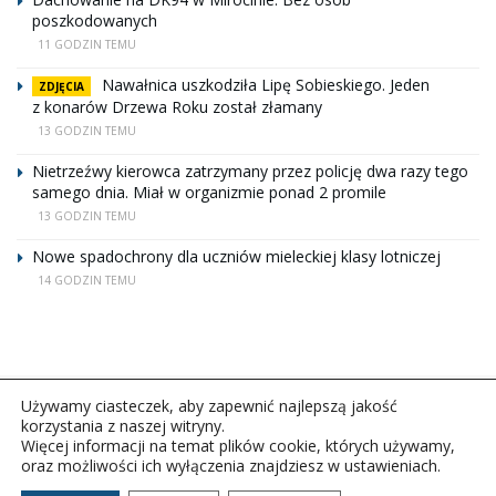
poszkodowanych
11 GODZIN TEMU
Nawałnica uszkodziła Lipę Sobieskiego. Jeden
ZDJĘCIA
z konarów Drzewa Roku został złamany
13 GODZIN TEMU
Nietrzeźwy kierowca zatrzymany przez policję dwa razy tego
samego dnia. Miał w organizmie ponad 2 promile
13 GODZIN TEMU
Nowe spadochrony dla uczniów mieleckiej klasy lotniczej
14 GODZIN TEMU
Używamy ciasteczek, aby zapewnić najlepszą jakość
korzystania z naszej witryny.
Więcej informacji na temat plików cookie, których używamy,
oraz możliwości ich wyłączenia znajdziesz w ustawieniach.
Copyright © 2026Polskie Radio Rzeszów S.A. w likwidacj.