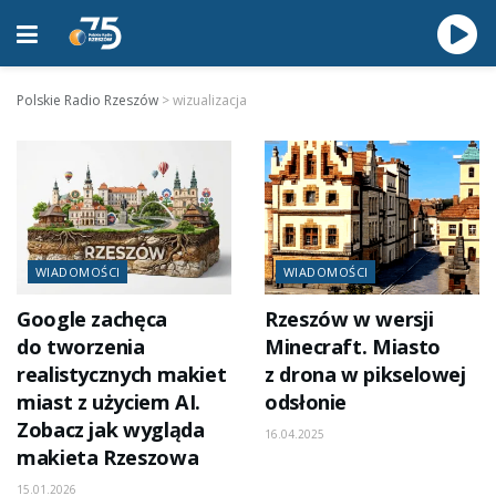
Polskie Radio Rzeszów
>
wizualizacja
WIADOMOŚCI
WIADOMOŚCI
Google zachęca
Rzeszów w wersji
do tworzenia
Minecraft. Miasto
realistycznych makiet
z drona w pikselowej
miast z użyciem AI.
odsłonie
Zobacz jak wygląda
16.04.2025
makieta Rzeszowa
15.01.2026