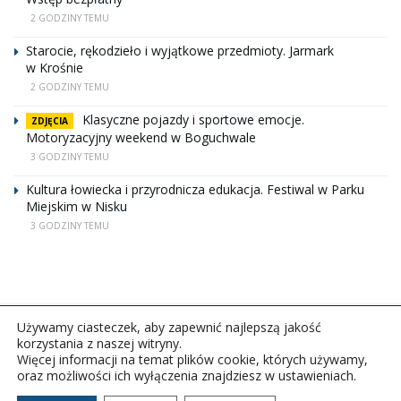
2 GODZINY TEMU
Starocie, rękodzieło i wyjątkowe przedmioty. Jarmark
w Krośnie
2 GODZINY TEMU
Klasyczne pojazdy i sportowe emocje.
ZDJĘCIA
Motoryzacyjny weekend w Boguchwale
3 GODZINY TEMU
Kultura łowiecka i przyrodnicza edukacja. Festiwal w Parku
Miejskim w Nisku
3 GODZINY TEMU
Używamy ciasteczek, aby zapewnić najlepszą jakość
korzystania z naszej witryny.
Więcej informacji na temat plików cookie, których używamy,
oraz możliwości ich wyłączenia znajdziesz w ustawieniach.
Copyright © 2026Polskie Radio Rzeszów S.A. w likwidacj.