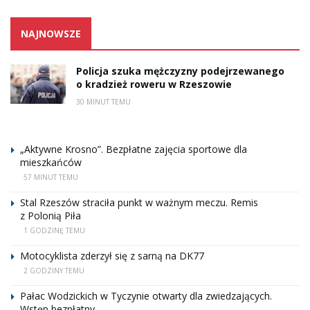
NAJNOWSZE
Policja szuka mężczyzny podejrzewanego
o kradzież roweru w Rzeszowie
30 MINUT TEMU
„Aktywne Krosno”. Bezpłatne zajęcia sportowe dla
mieszkańców
57 MINUT TEMU
Stal Rzeszów straciła punkt w ważnym meczu. Remis
z Polonią Piła
1 GODZINĘ TEMU
Motocyklista zderzył się z sarną na DK77
2 GODZINY TEMU
Pałac Wodzickich w Tyczynie otwarty dla zwiedzających.
Wstęp bezpłatny