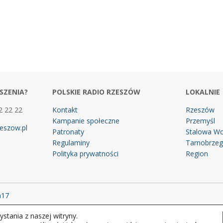
SZENIA?
POLSKIE RADIO RZESZÓW
LOKALNIE
2 22 22
Kontakt
Rzeszów
Kampanie społeczne
Przemyśl
eszow.pl
Patronaty
Stalowa Wo
Regulaminy
Tarnobrze
Polityka prywatności
Region
m17
stania z naszej witryny.
 prawa zastrzeżone.