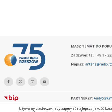
MASZ TEMAT DO PORU
Zadzwoń:
tel. +48 17 22
Napisz:
antena@radio.rz
PARTNERZY:
Audytoriu
Używamy ciasteczek, aby zapewnić najlepszą jakość korzy
Copyright © 2026Polskie Radio Rzeszów S.A. w likwidacj. Wszelkie