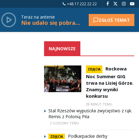
+48 17 222 22 22
Teraz na antenie
ZGŁOŚ TEMAT
Nie udało się pobrać tytułu.
NAJNOWSZE
Rockowa
ZDJĘCIA
Noc Summer GIG
trwa na Lisiej Górze.
Znamy wyniki
konkursu
28 MINUT TEMU
Stal Rzeszów wypuściła zwycięstwo z rąk.
Remis z Polonią Piła
2 GODZINY TEMU
Podkarpackie derby
ZDJĘCIA