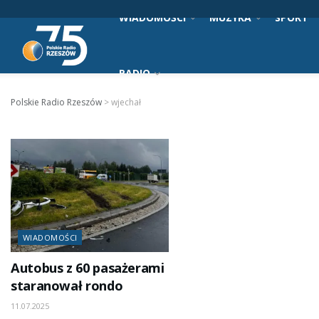
WIADOMOŚCI
MUZYKA
SPORT
RADIO
Polskie Radio Rzeszów
>
wjechał
WIADOMOŚCI
Autobus z 60 pasażerami
staranował rondo
11.07.2025