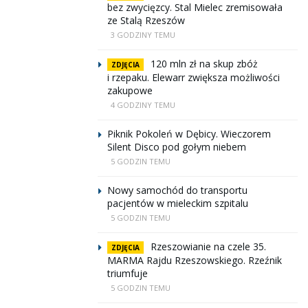
bez zwycięzcy. Stal Mielec zremisowała
ze Stalą Rzeszów
3 GODZINY TEMU
120 mln zł na skup zbóż
ZDJĘCIA
i rzepaku. Elewarr zwiększa możliwości
zakupowe
4 GODZINY TEMU
Piknik Pokoleń w Dębicy. Wieczorem
Silent Disco pod gołym niebem
5 GODZIN TEMU
Nowy samochód do transportu
pacjentów w mieleckim szpitalu
5 GODZIN TEMU
Rzeszowianie na czele 35.
ZDJĘCIA
MARMA Rajdu Rzeszowskiego. Rzeźnik
triumfuje
5 GODZIN TEMU