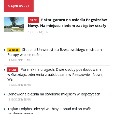
NAJNOWSZE
Pożar garażu na osiedlu Pogwizdów
PILNE
Nowy. Na miejscu siedem zastępów straży
1 GODZINĘ TEMU
Studenci Uniwersytetu Rzeszowskiego mistrzami
WIDEO
Europy w piłce nożnej
1 GODZINĘ TEMU
Poranek na drogach. Dwie osoby poszkodowane
PILNE
w Gwizdaju, zderzenia z autobusami w Rzeszowie i Nowej
Wsi
2 GODZINY TEMU
Odnowiona bieżnia na stadionie miejskim w Ropczycach
3 GODZINY TEMU
Tajfun Dolphin uderzył w Chiny. Ponad milion osób
ewakuowanych