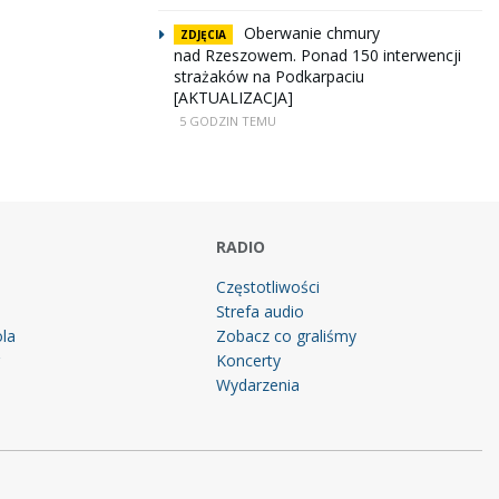
Oberwanie chmury
ZDJĘCIA
nad Rzeszowem. Ponad 150 interwencji
strażaków na Podkarpaciu
[AKTUALIZACJA]
5 GODZIN TEMU
RADIO
Częstotliwości
Strefa audio
la
Zobacz co graliśmy
g
Koncerty
Wydarzenia