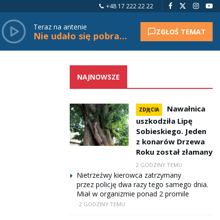
+48 17 222 22 22
Teraz na antenie
ZGŁOŚ TEMAT
Nie udało się pobrać tytułu.
NAJNOWSZE
Nawałnica
ZDJĘCIA
uszkodziła Lipę
Sobieskiego. Jeden
z konarów Drzewa
Roku został złamany
2 GODZINY TEMU
Nietrzeźwy kierowca zatrzymany
przez policję dwa razy tego samego dnia.
Miał w organizmie ponad 2 promile
2 GODZINY TEMU