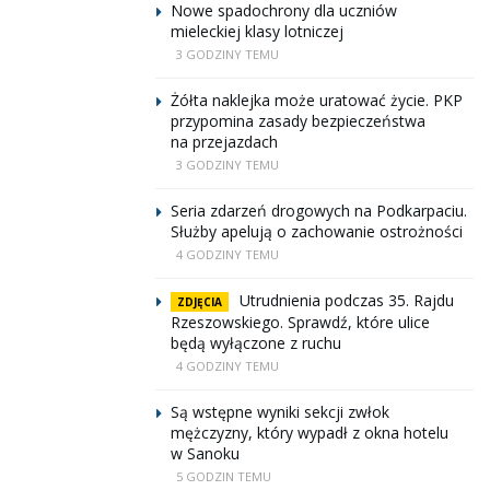
Nowe spadochrony dla uczniów
mieleckiej klasy lotniczej
3 GODZINY TEMU
Żółta naklejka może uratować życie. PKP
przypomina zasady bezpieczeństwa
na przejazdach
3 GODZINY TEMU
Seria zdarzeń drogowych na Podkarpaciu.
Służby apelują o zachowanie ostrożności
4 GODZINY TEMU
Utrudnienia podczas 35. Rajdu
ZDJĘCIA
Rzeszowskiego. Sprawdź, które ulice
będą wyłączone z ruchu
4 GODZINY TEMU
Są wstępne wyniki sekcji zwłok
mężczyzny, który wypadł z okna hotelu
w Sanoku
5 GODZIN TEMU