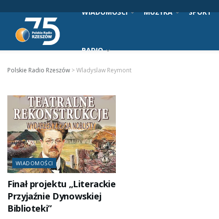
WIADOMOŚCI
MUZYKA
SPORT
RADIO
Polskie Radio Rzeszów
>
Wladyslaw Reymont
WIADOMOŚCI
Finał projektu „Literackie
Przyjaźnie Dynowskiej
Biblioteki”